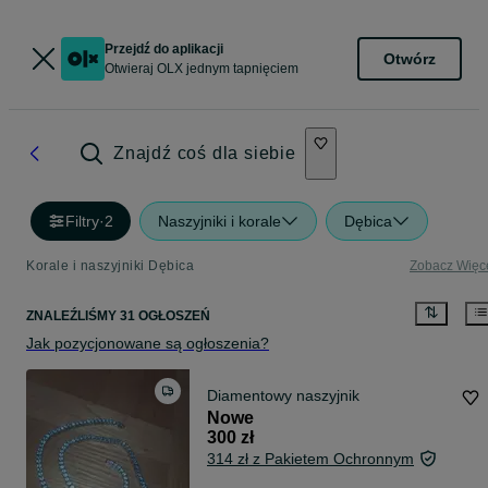
Przejdź do aplikacji
Otwórz
Otwieraj OLX jednym tapnięciem
Znajdź coś dla siebie
Filtry
·
2
Naszyjniki i korale
Dębica
Korale i naszyjniki Dębica
Zobacz Więc
ZNALEŹLIŚMY 31 OGŁOSZEŃ
Jak pozycjonowane są ogłoszenia?
Diamentowy naszyjnik
Nowe
300 zł
314 zł z Pakietem Ochronnym