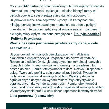
My i nasi
447
partnerzy przechowujemy lub uzyskujemy dostęp do
informacji na urządzeniu, takich jak unikalne identyfikatory w
KATEGORIA
plikach cookie w celu przetwarzania danych osobowych.
Użytkownik może zaakceptować wybory lub zarządzać nimi,
Zobacz Więc
Szeroki wybór naszyjników i korali Dębica ▶️ srebrne, złote, perłowe i z kamieniami ✅ Nowe i używane w dobrych cenach ✌ Sprawdź oferty na OLX.pl!
klikając poniżej lub w dowolnym momencie na stronie polityki
prywatności. Te wybory będą sygnalizowane naszym partnerom i
nie będą miały wpływu na dane przeglądania.
Polityka cookies,
Mapa kategorii
Polityka Prywatności
Mapa miejscowości
Wraz z naszymi partnerami przetwarzamy dane w celu
zapewnienia:
Mapa ministron
Użycie dokładnych danych geolokalizacyjnych. Aktywne
Popularne wyszukiwania
skanowanie charakterystyki urządzenia do celów identyfikacji.
Rozumienie odbiorców dzięki statystyce lub kombinacji danych z
różnych źródeł. Przechowywanie informacji na urządzeniu lub
dostęp do nich. Pomiar efektywności reklam. Rozwój i ulepszanie
usług. Tworzenie profili w celu personalizacji treści. Tworzenie
profili w celu spersonalizowanych reklam. Wykorzystywanie
ograniczonych danych do wyboru reklam. Wykorzystywanie
ograniczonych danych do wyboru treści. Pomiar efektywności
treści. Wykorzystanie profili do wyboru spersonalizowanych reklam.
Wykorzystywanie profili w celu doboru spersonalizowanych treści.
Lista partnerów (dostawców)
Akceptuj wszystkie