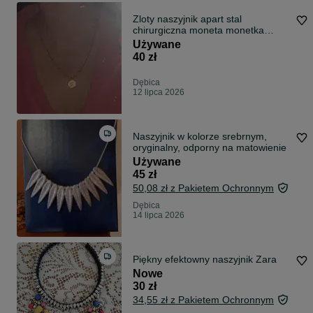
Zloty naszyjnik apart stal
chirurgiczna moneta monetka
pozlacany
Używane
40 zł
Dębica
12 lipca 2026
Naszyjnik w kolorze srebrnym,
oryginalny, odporny na matowienie
Używane
45 zł
50,08 zł z Pakietem Ochronnym
Dębica
14 lipca 2026
Piękny efektowny naszyjnik Zara
Nowe
30 zł
34,55 zł z Pakietem Ochronnym