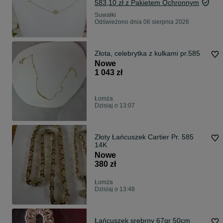
583,10 zł z Pakietem Ochronnym
Suwałki
Odświeżono dnia 06 sierpnia 2026
Złota, celebrytka z kulkami pr.585
Nowe
1 043 zł
Łomża
Dzisiaj o 13:07
Złoty Łańcuszek Cartier Pr. 585
14K
Nowe
380 zł
Łomża
Dzisiaj o 13:48
Łańcuszek srebrny 67gr 50cm