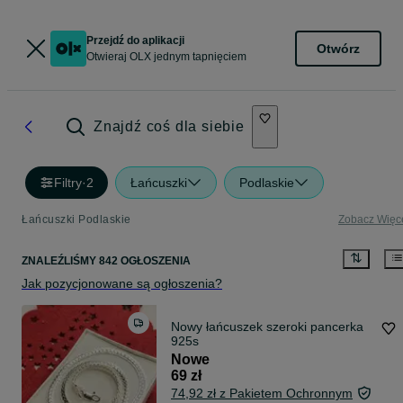
Przejdź do aplikacji
Otwórz
Otwieraj OLX jednym tapnięciem
Znajdź coś dla siebie
Filtry
·
2
Łańcuszki
Podlaskie
Łańcuszki Podlaskie
Zobacz Więc
ZNALEŹLIŚMY 842 OGŁOSZENIA
Jak pozycjonowane są ogłoszenia?
Nowy łańcuszek szeroki pancerka
925s
Nowe
69 zł
74,92 zł z Pakietem Ochronnym