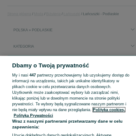
Strona główna
Moda
Biżuteria
Łańcuszki
Łańcuszki - Podlaskie
POLSKA » PODLASKIE
KATEGORIA
Popularne wyszukiwania
Dbamy o Twoją prywatność
grek
złoty łańcuszek męski 40 g
My i nasi
447
partnerzy przechowujemy lub uzyskujemy dostęp do
informacji na urządzeniu, takich jak unikalne identyfikatory w
Zobacz Więc
Szeroki wybór łańcuszków Podlaskie ▶️ srebrne, złote, różne sploty i długości ✅ Nowe i używane w dobrych cenach ☝ Sprawdź ogłoszenia online na OLX.pl!
plikach cookie w celu przetwarzania danych osobowych.
Użytkownik może zaakceptować wybory lub zarządzać nimi,
klikając poniżej lub w dowolnym momencie na stronie polityki
Mapa kategorii
prywatności. Te wybory będą sygnalizowane naszym partnerom i
nie będą miały wpływu na dane przeglądania.
Polityka cookies,
Mapa miejscowości
Polityka Prywatności
Mapa ministron
Wraz z naszymi partnerami przetwarzamy dane w celu
Popularne wyszukiwania
zapewnienia:
Użycie dokładnych danych geolokalizacyjnych. Aktywne