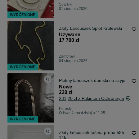
Suwałki
01 sierpnia 2026
WYRÓŻNIONE
Złoty Łancuszek Splot Królewski
Używane
17 700 zł
Zambrów
04 sierpnia 2026
WYRÓŻNIONE
Piekny łancuszek damski na szyję
Nowe
220 zł
231,20 zł z Pakietem Ochronnym
Porosły
Odświeżono dzisiaj o 11:25
WYRÓŻNIONE
Złoty łańcuszek taśma próba 585
14k