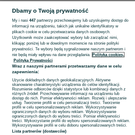
Strona główna
Moda
Biżuteria
Łańcuszki
Łańcuszki - Warmińsko-
Dbamy o Twoją prywatność
mazurskie
Łańcuszki - Ełk
My i nasi
447
partnerzy przechowujemy lub uzyskujemy dostęp do
KATEGORIA
informacji na urządzeniu, takich jak unikalne identyfikatory w
plikach cookie w celu przetwarzania danych osobowych.
Użytkownik może zaakceptować wybory lub zarządzać nimi,
Zobacz Więc
Szeroki wybór łańcuszków Ełk ▶️ srebrne, złote, różne sploty i długości ✅ Nowe i używane w dobrych cenach ☝ Sprawdź ogłoszenia online na OLX.pl!
klikając poniżej lub w dowolnym momencie na stronie polityki
prywatności. Te wybory będą sygnalizowane naszym partnerom i
nie będą miały wpływu na dane przeglądania.
Polityka cookies,
Mapa kategorii
Polityka Prywatności
Mapa miejscowości
Wraz z naszymi partnerami przetwarzamy dane w celu
zapewnienia:
Mapa ministron
Użycie dokładnych danych geolokalizacyjnych. Aktywne
Popularne wyszukiwania
skanowanie charakterystyki urządzenia do celów identyfikacji.
Rozumienie odbiorców dzięki statystyce lub kombinacji danych z
różnych źródeł. Przechowywanie informacji na urządzeniu lub
dostęp do nich. Pomiar efektywności reklam. Rozwój i ulepszanie
usług. Tworzenie profili w celu personalizacji treści. Tworzenie
profili w celu spersonalizowanych reklam. Wykorzystywanie
ograniczonych danych do wyboru reklam. Wykorzystywanie
ograniczonych danych do wyboru treści. Pomiar efektywności
treści. Wykorzystanie profili do wyboru spersonalizowanych reklam.
Wykorzystywanie profili w celu doboru spersonalizowanych treści.
Lista partnerów (dostawców)