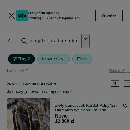
Przejdź do aplikacji
Otwórz
Otwieraj OLX jednym tapnięciem
Znajdź coś dla siebie
Filtry
·
2
Łańcuszki
Ełk
Łańcuszki Ełk
Zobacz Więc
ZNALEŹLIŚMY 80 OGŁOSZEŃ
Jak pozycjonowane są ogłoszenia?
Złoty Łańcuszek Kordel Pełny*Szlif
Diamentowy*Próba 585/14K
Ocechowany Świadectwo Nowy
Nowe
12 800 zł