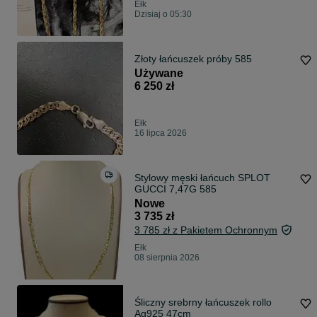
Ełk
Dzisiaj o 05:30
Złoty łańcuszek próby 585
Używane
6 250 zł
Ełk
16 lipca 2026
Stylowy męski łańcuch SPLOT
GUCCI 7,47G 585
Nowe
3 735 zł
3 785 zł z Pakietem Ochronnym
Ełk
08 sierpnia 2026
Śliczny srebrny łańcuszek rollo
Ag925 47cm