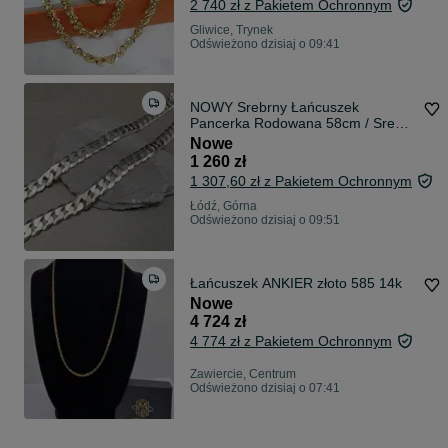
2 740 zł z Pakietem Ochronnym
Gliwice, Trynek
Odświeżono dzisiaj o 09:41
NOWY Srebrny Łańcuszek
Pancerka Rodowana 58cm / Srebro
925
Nowe
1 260 zł
1 307,60 zł z Pakietem Ochronnym
Łódź, Górna
Odświeżono dzisiaj o 09:51
Łańcuszek ANKIER złoto 585 14k
Nowe
4 724 zł
4 774 zł z Pakietem Ochronnym
Zawiercie, Centrum
Odświeżono dzisiaj o 07:41