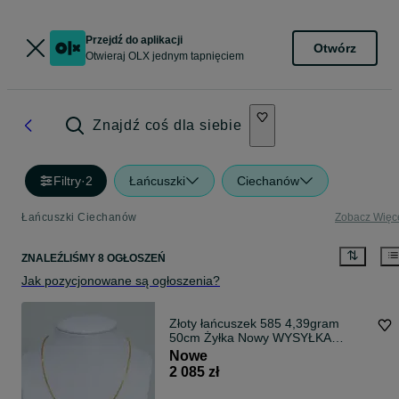
Przejdź do aplikacji
Otwórz
Otwieraj OLX jednym tapnięciem
Znajdź coś dla siebie
Filtry
·
2
Łańcuszki
Ciechanów
Łańcuszki Ciechanów
Zobacz Więc
ZNALEŹLIŚMY 8 OGŁOSZEŃ
Jak pozycjonowane są ogłoszenia?
Złoty łańcuszek 585 4,39gram
50cm Żyłka Nowy WYSYŁKA
GRATIS
Nowe
2 085 zł