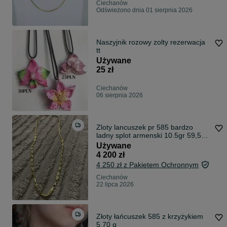
Ciechanów
Odświeżono dnia 01 sierpnia 2026
Naszyjnik rozowy zolty rezerwacja
tt
Używane
25 zł
Ciechanów
06 sierpnia 2026
Zloty lancuszek pr 585 bardzo
ladny splot armenski 10.5gr 59,5cm
dmuchany masywny wyglad (
Używane
galibardi krolewski ankier
4 200 zł
ormianski)
4 250 zł z Pakietem Ochronnym
Ciechanów
22 lipca 2026
Złoty łańcuszek 585 z krzyżykiem
5,70 g