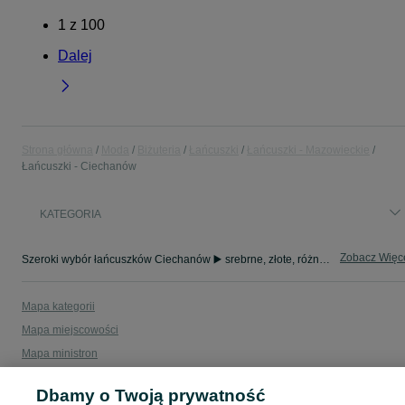
1
z
100
Dalej
Strona główna
Moda
Biżuteria
Łańcuszki
Łańcuszki - Mazowieckie
Łańcuszki - Ciechanów
KATEGORIA
Zobacz Więc
Szeroki wybór łańcuszków Ciechanów ▶️ srebrne, złote, różne sploty i długości ✅ Nowe i używane w dobrych cenach ☝ Sprawdź ogłoszenia online na OLX.pl!
Mapa kategorii
Mapa miejscowości
Mapa ministron
Popularne wyszukiwania
Dbamy o Twoją prywatność