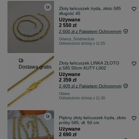
Złoty łańcuszek Iryda, złoto 585
długość 45
Używane
2 550 zł
2 600 zł z Pakietem Ochronnym
Gliwice, Śródmieście
Odświeżono dzisiaj o 11:05
Złoty łańcuszek LINKA ZŁOTO
Dostawa gratis
p.585 50cm KUTY L002
Używane
2 359 zł
2 409 zł z Pakietem Ochronnym
Oława
Odświeżono dzisiaj o 11:30
Piękny złoty łańcuszek Iryda, złoto
próby 585, dł. 50 cm
Używane
2 690 zł