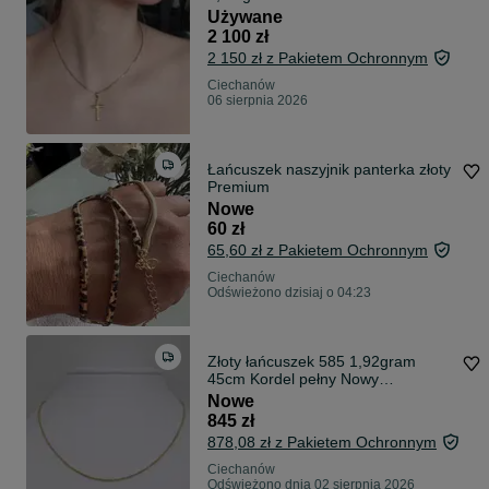
Używane
2 100 zł
2 150 zł z Pakietem Ochronnym
Ciechanów
06 sierpnia 2026
Łańcuszek naszyjnik panterka złoty
Premium
Nowe
60 zł
65,60 zł z Pakietem Ochronnym
Ciechanów
Odświeżono dzisiaj o 04:23
Złoty łańcuszek 585 1,92gram
45cm Kordel pełny Nowy
WYSYŁKA GRATIS
Nowe
845 zł
878,08 zł z Pakietem Ochronnym
Ciechanów
Odświeżono dnia 02 sierpnia 2026