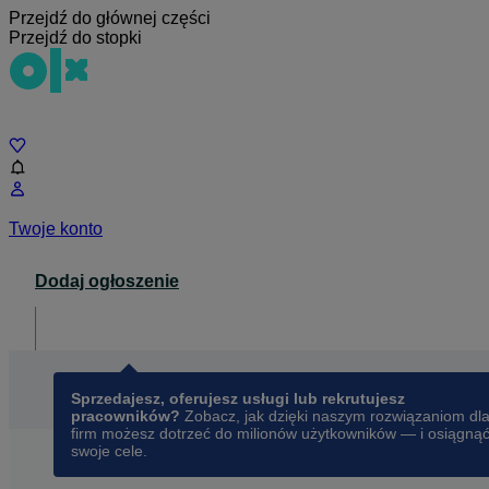
Przejdź do głównej części
Przejdź do stopki
Czat
Twoje konto
Dodaj ogłoszenie
Dla biznesu
opens in a new tab
Sprzedajesz, oferujesz usługi lub rekrutujesz
pracowników?
Zobacz, jak dzięki naszym rozwiązaniom dl
firm możesz dotrzeć do milionów użytkowników — i osiągną
swoje cele.