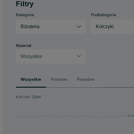
Filtry
Kategoria
Podkategoria
Biżuteria
Kolczyki
Materiał
Wszystkie
Wszystkie
Firmowe
Prywatne
Kolczyki Ząbki
Strona główna
Moda
Biżuteria
Kolczyki
Kolczyki - Mazowieckie
Kol