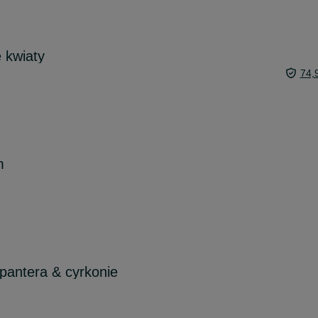
e kwiaty
74,
m
pantera & cyrkonie