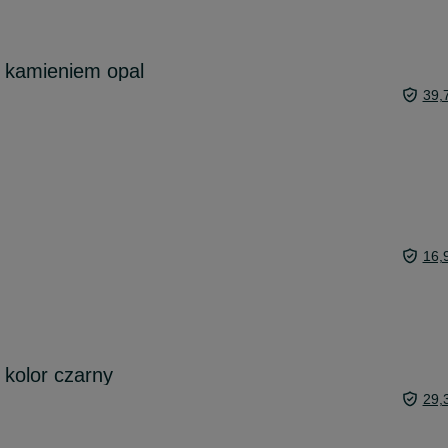
z kamieniem opal
39,
16,
 kolor czarny
29,