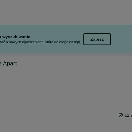
to wyszukiwanie
Zapisz
ać o nowych ogłoszeniach, które do niego pasują.
e Apart
11,