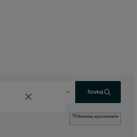
Odległość
+0 km
Szukaj
Obserwuj wyszukiwanie