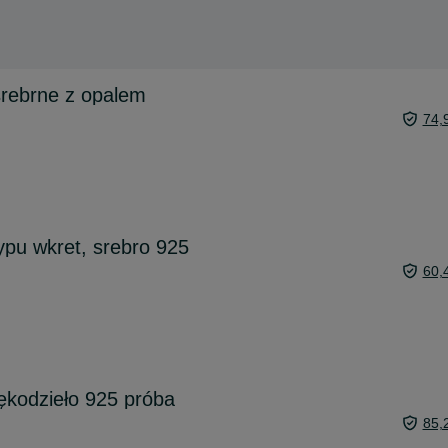
srebrne z opalem
74,
ypu wkret, srebro 925
60,
rękodzieło 925 próba
85,