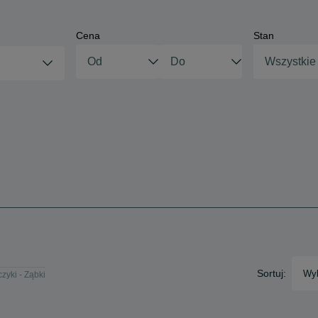
Cena
Stan
Wszystkie
Sortuj:
Wyb
czyki - Ząbki