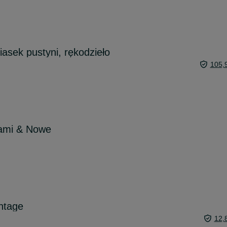
iasek pustyni, rękodzieło
105,
iami & Nowe
intage
12,