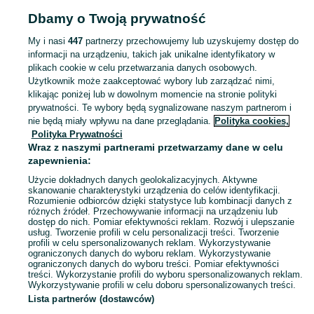
Strona główna
Moda
Biżuteria
Kolczyki
Kolczyki - Małopolskie
Kolczyki -
Dbamy o Twoją prywatność
Olkusz
My i nasi
447
partnerzy przechowujemy lub uzyskujemy dostęp do
informacji na urządzeniu, takich jak unikalne identyfikatory w
KATEGORIA
plikach cookie w celu przetwarzania danych osobowych.
Użytkownik może zaakceptować wybory lub zarządzać nimi,
Zobacz Więc
Szeroki wybór kolczyków Olkusz ▶️ srebrne, złote, wiszące, sztyftowe ✅ Nowe i używane w dobrych cenach ☝ Sprawdź ogłoszenia online na OLX.pl!
klikając poniżej lub w dowolnym momencie na stronie polityki
prywatności. Te wybory będą sygnalizowane naszym partnerom i
nie będą miały wpływu na dane przeglądania.
Polityka cookies,
Mapa kategorii
Polityka Prywatności
Mapa miejscowości
Wraz z naszymi partnerami przetwarzamy dane w celu
zapewnienia:
Mapa ministron
Użycie dokładnych danych geolokalizacyjnych. Aktywne
Popularne wyszukiwania
skanowanie charakterystyki urządzenia do celów identyfikacji.
Rozumienie odbiorców dzięki statystyce lub kombinacji danych z
różnych źródeł. Przechowywanie informacji na urządzeniu lub
dostęp do nich. Pomiar efektywności reklam. Rozwój i ulepszanie
usług. Tworzenie profili w celu personalizacji treści. Tworzenie
profili w celu spersonalizowanych reklam. Wykorzystywanie
ograniczonych danych do wyboru reklam. Wykorzystywanie
ograniczonych danych do wyboru treści. Pomiar efektywności
treści. Wykorzystanie profili do wyboru spersonalizowanych reklam.
Wykorzystywanie profili w celu doboru spersonalizowanych treści.
Lista partnerów (dostawców)