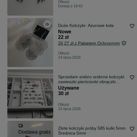
Olkusz
Dzisiaj o 19:42
Duże Kolczyki- Ażurowe koła
Nowe
22 zł
26,27 zł z Pakietem Ochronnym
Olkusz
24 lipca 2026
Sprzedam srebro srebrne kolczyki
zawieszki pierścionki obrączki
komple
Używane
30 zł
Olkusz
24 lipca 2026
Złote kolczyki próby 585 kulki 5mm
Dostawa gratis
Średnica 5mm