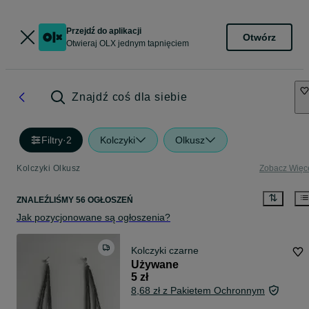
Przejdź do aplikacji
Otwórz
Otwieraj OLX jednym tapnięciem
Znajdź coś dla siebie
Filtry
·
2
Kolczyki
Olkusz
Kolczyki Olkusz
Zobacz Więc
ZNALEŹLIŚMY 56 OGŁOSZEŃ
Jak pozycjonowane są ogłoszenia?
Kolczyki czarne
Używane
5 zł
8,68 zł z Pakietem Ochronnym