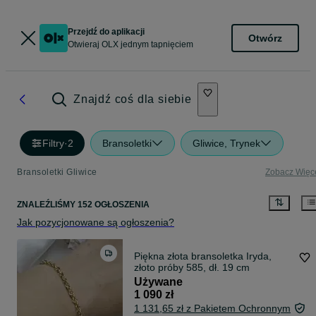
Przejdź do aplikacji
Otwórz
Otwieraj OLX jednym tapnięciem
Znajdź coś dla siebie
Filtry
·
2
Bransoletki
Gliwice, Trynek
Bransoletki Gliwice
Zobacz Więc
ZNALEŹLIŚMY 152 OGŁOSZENIA
Jak pozycjonowane są ogłoszenia?
Piękna złota bransoletka Iryda,
złoto próby 585, dł. 19 cm
Używane
1 090 zł
1 131,65 zł z Pakietem Ochronnym