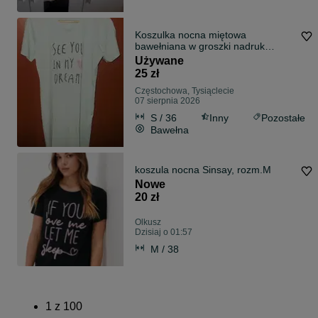
Koszulka nocna miętowa
bawełniana w groszki nadruk
napisy 36 Muzzy
Używane
25 zł
Częstochowa, Tysiąclecie
07 sierpnia 2026
S / 36
Inny
Pozostałe
Bawełna
koszula nocna Sinsay, rozm.M
Nowe
20 zł
Olkusz
Dzisiaj o 01:57
M / 38
1
z
100