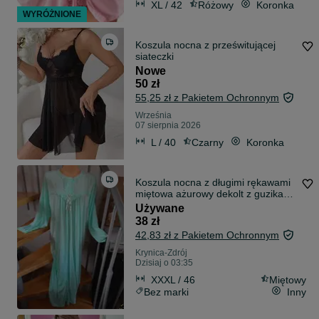
XL / 42
Różowy
Koronka
WYRÓŻNIONE
Koszula nocna z prześwitującej
siateczki
Nowe
50 zł
55,25 zł z Pakietem Ochronnym
Września
07 sierpnia 2026
L / 40
Czarny
Koronka
Koszula nocna z długimi rękawami
miętowa ażurowy dekolt z guzikami
długa rozmiar 46
Używane
38 zł
42,83 zł z Pakietem Ochronnym
Krynica-Zdrój
Dzisiaj o 03:35
XXXL / 46
Miętowy
Bez marki
Inny