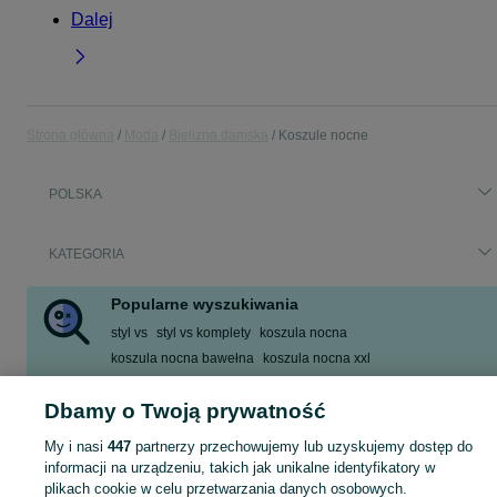
Dalej
Strona główna
Moda
Bielizna damska
Koszule nocne
POLSKA
KATEGORIA
Popularne wyszukiwania
styl vs
styl vs komplety
koszula nocna
koszula nocna bawełna
koszula nocna xxl
koszula nocna koronkowa
rozm s
st michael
Dbamy o Twoją prywatność
Zobacz Więcej
My i nasi
447
partnerzy przechowujemy lub uzyskujemy dostęp do
informacji na urządzeniu, takich jak unikalne identyfikatory w
Zobacz Więc
Szeroki wybór koszul nocnych damskich w Polsce ▶️ bawełniane, satynowe, długie i krótkie ✅ Nowe i używane w dobrych cenach ✌ Sprawdź oferty na OLX.pl!
plikach cookie w celu przetwarzania danych osobowych.