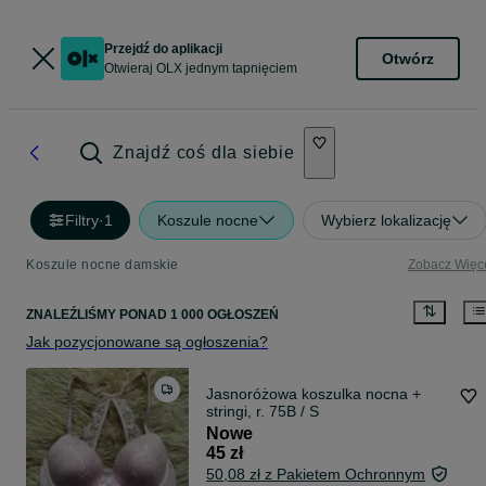
Przejdź do aplikacji
Otwórz
Otwieraj OLX jednym tapnięciem
Znajdź coś dla siebie
Filtry
·
1
Koszule nocne
Wybierz lokalizację
Koszule nocne damskie
Zobacz Więc
ZNALEŹLIŚMY
PONAD
1 000 OGŁOSZEŃ
Jak pozycjonowane są ogłoszenia?
Jasnoróżowa koszulka nocna +
stringi, r. 75B / S
Nowe
45 zł
50,08 zł z Pakietem Ochronnym