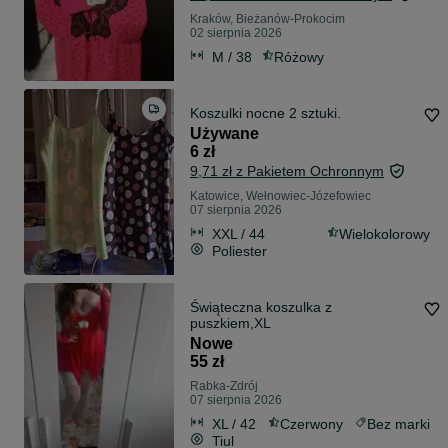
Kraków, Bieżanów-Prokocim
02 sierpnia 2026
M / 38
Różowy
Koszulki nocne 2 sztuki.
Używane
6 zł
9,71 zł z Pakietem Ochronnym
Katowice, Wełnowiec-Józefowiec
07 sierpnia 2026
XXL / 44
Wielokolorowy
Poliester
Świąteczna koszulka z
puszkiem,XL
Nowe
55 zł
Rabka-Zdrój
07 sierpnia 2026
XL / 42
Czerwony
Bez marki
Tiul