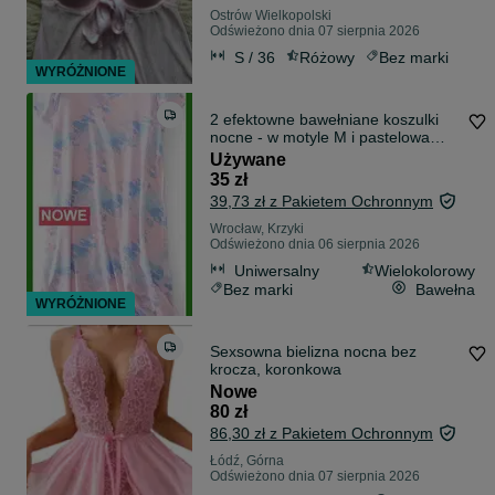
Ostrów Wielkopolski
Odświeżono dnia 07 sierpnia 2026
S / 36
Różowy
Bez marki
WYRÓŻNIONE
2 efektowne bawełniane koszulki
nocne - w motyle M i pastelowa
różowa nowa r. L. Zobacz.
Używane
35 zł
39,73 zł z Pakietem Ochronnym
Wrocław, Krzyki
Odświeżono dnia 06 sierpnia 2026
Uniwersalny
Wielokolorowy
Bez marki
Bawełna
WYRÓŻNIONE
Sexsowna bielizna nocna bez
krocza, koronkowa
Nowe
80 zł
86,30 zł z Pakietem Ochronnym
Łódź, Górna
Odświeżono dnia 07 sierpnia 2026