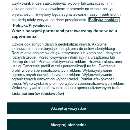
Użytkownik może zaakceptować wybory lub zarządzać nimi,
klikając poniżej lub w dowolnym momencie na stronie polityki
Mapa kategorii
prywatności. Te wybory będą sygnalizowane naszym partnerom i
Mapa miejscowości
nie będą miały wpływu na dane przeglądania.
Polityka cookies,
Mapa ministron
Polityka Prywatności
Wraz z naszymi partnerami przetwarzamy dane w celu
Popularne wyszukiwania
zapewnienia:
Użycie dokładnych danych geolokalizacyjnych. Aktywne
skanowanie charakterystyki urządzenia do celów identyfikacji.
Rozumienie odbiorców dzięki statystyce lub kombinacji danych z
różnych źródeł. Przechowywanie informacji na urządzeniu lub
dostęp do nich. Pomiar efektywności reklam. Rozwój i ulepszanie
usług. Tworzenie profili w celu personalizacji treści. Tworzenie
profili w celu spersonalizowanych reklam. Wykorzystywanie
ograniczonych danych do wyboru reklam. Wykorzystywanie
ograniczonych danych do wyboru treści. Pomiar efektywności
treści. Wykorzystanie profili do wyboru spersonalizowanych reklam.
Wykorzystywanie profili w celu doboru spersonalizowanych treści.
Lista partnerów (dostawców)
Akceptuj wszystkie
Akceptuj niezbędne