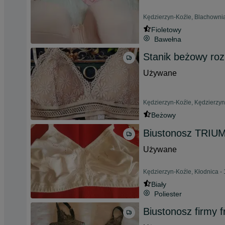
Kędzierzyn-Koźle, Blachownia
Fioletowy
Bawełna
Stanik beżowy roz
Używane
Kędzierzyn-Koźle, Kędzierzyn
Beżowy
Biustonosz TRIUM
Używane
Kędzierzyn-Koźle, Kłodnica - 
Biały
Poliester
Biustonosz firmy 