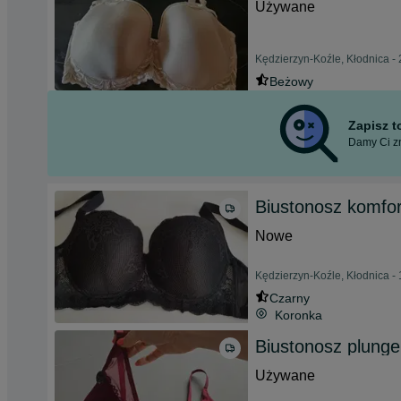
Używane
Kędzierzyn-Koźle, Kłodnica - 
Beżowy
Zapisz 
Damy Ci zn
Biustonosz komfo
Nowe
Kędzierzyn-Koźle, Kłodnica - 
Czarny
Koronka
Biustonosz plung
Używane