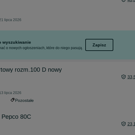
21 lipca 2026
to wyszukiwanie
Zapisz
ać o nowych ogłoszeniach, które do niego pasują.
rtowy rozm.100 D nowy
33,
13 lipca 2026
Pozostałe
e Pepco 80C
23,