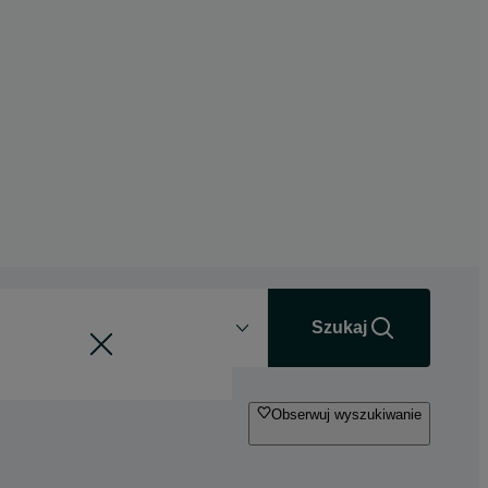
Odległość
+0 km
Szukaj
Obserwuj wyszukiwanie