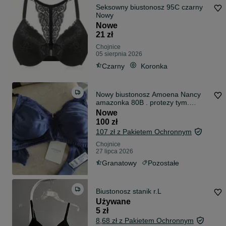
Seksowny biustonosz 95C czarny
Nowy
Nowe
21 zł
Chojnice
05 sierpnia 2026
Czarny
Koronka
Nowy biustonosz Amoena Nancy
amazonka 80B . protezy tym.
Priform3/4
Nowe
100 zł
107 zł z Pakietem Ochronnym
Chojnice
27 lipca 2026
Granatowy
Pozostałe
Biustonosz stanik r.L
Używane
5 zł
8,68 zł z Pakietem Ochronnym