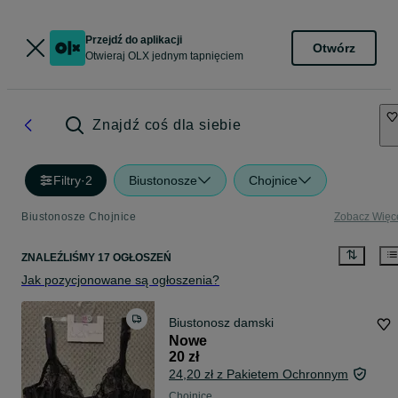
Przejdź do aplikacji
Otwórz
Otwieraj OLX jednym tapnięciem
Znajdź coś dla siebie
Filtry
·
2
Biustonosze
Chojnice
Biustonosze Chojnice
Zobacz Więc
ZNALEŹLIŚMY 17 OGŁOSZEŃ
Jak pozycjonowane są ogłoszenia?
Biustonosz damski
Nowe
20 zł
24,20 zł z Pakietem Ochronnym
Chojnice