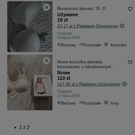
Biustonosz damski. 75. D
Używane
19 zł
23,17 zł z Pakietem Ochronnym
Chojnice
31 lipca 2026
Beżowy
Pozostałe
Koronka
Nowa koszulka damska
bezszwowa, z wbudowanym
biustonoszem bez fiszbin
Nowe
110 zł
117,35 zł z Pakietem Ochronnym
Chojnice
17 lipca 2026
Beżowy
Pozostałe
Inny
1
z
2