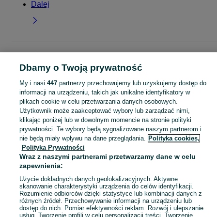
Dalej
Strona główna
Moda
Bielizna damska
Biustonosze
Biustonosze -
Pomorskie
Biustonosze - Chojnice
Dbamy o Twoją prywatność
My i nasi
447
partnerzy przechowujemy lub uzyskujemy dostęp do
KATEGORIA
informacji na urządzeniu, takich jak unikalne identyfikatory w
plikach cookie w celu przetwarzania danych osobowych.
Użytkownik może zaakceptować wybory lub zarządzać nimi,
Zobacz Więc
Szeroki wybór biustonoszy Chojnice ▶️ push-up, bezszwowe, sportowe i koronkowe ✅ Nowe i używane w dobrych cenach ✌ Znajdź ogłoszenia na OLX.pl!
klikając poniżej lub w dowolnym momencie na stronie polityki
prywatności. Te wybory będą sygnalizowane naszym partnerom i
nie będą miały wpływu na dane przeglądania.
Polityka cookies,
Mapa kategorii
Polityka Prywatności
Mapa miejscowości
Wraz z naszymi partnerami przetwarzamy dane w celu
Mapa ministron
zapewnienia:
Popularne wyszukiwania
Użycie dokładnych danych geolokalizacyjnych. Aktywne
skanowanie charakterystyki urządzenia do celów identyfikacji.
Rozumienie odbiorców dzięki statystyce lub kombinacji danych z
różnych źródeł. Przechowywanie informacji na urządzeniu lub
dostęp do nich. Pomiar efektywności reklam. Rozwój i ulepszanie
usług. Tworzenie profili w celu personalizacji treści. Tworzenie