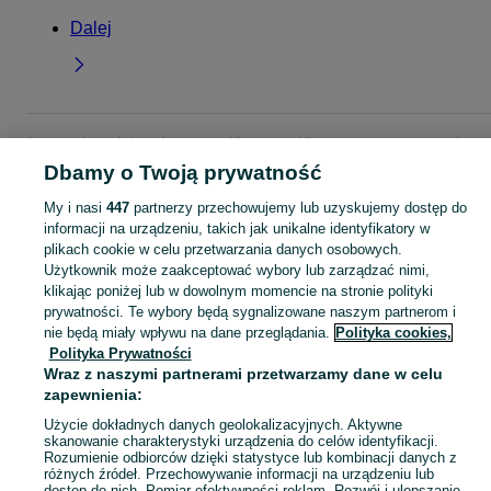
Dalej
Strona główna
Moda
Akcesoria
Pozostałe
Pozostałe - Mazowieckie
Pozostałe - Stanisławowo
Dbamy o Twoją prywatność
My i nasi
447
partnerzy przechowujemy lub uzyskujemy dostęp do
KATEGORIA
informacji na urządzeniu, takich jak unikalne identyfikatory w
plikach cookie w celu przetwarzania danych osobowych.
Użytkownik może zaakceptować wybory lub zarządzać nimi,
Zobacz Więc
Sprzedaż pozostałych akcesoriów modowych Stanisławowo ▶️ Różne materiały i kształty ✅ Nowe i używane w atrakcyjnych cenach ✌ Znajdź oferty na OLX.pl!
klikając poniżej lub w dowolnym momencie na stronie polityki
prywatności. Te wybory będą sygnalizowane naszym partnerom i
nie będą miały wpływu na dane przeglądania.
Polityka cookies,
Mapa kategorii
Polityka Prywatności
Mapa miejscowości
Wraz z naszymi partnerami przetwarzamy dane w celu
Mapa ministron
zapewnienia:
Popularne wyszukiwania
Użycie dokładnych danych geolokalizacyjnych. Aktywne
skanowanie charakterystyki urządzenia do celów identyfikacji.
Rozumienie odbiorców dzięki statystyce lub kombinacji danych z
różnych źródeł. Przechowywanie informacji na urządzeniu lub
dostęp do nich. Pomiar efektywności reklam. Rozwój i ulepszanie