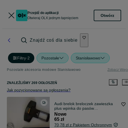
Przejdź do aplikacji
Otwórz
Otwieraj OLX jednym tapnięciem
Znajdź coś dla siebie
Filtry
·
2
Pozostałe
Stanisławowo
Pozostałe akcesoria modowe Stanisławowo
Zobacz Więc
ZNALEŹLIŚMY 269 OGŁOSZEŃ
Jak pozycjonowane są ogłoszenia?
Audi brelok breloczek zawieszka
plus wpinka do pasów
bezpieczeństwa
Nowe
65 zł
70,78 zł z Pakietem Ochronnym