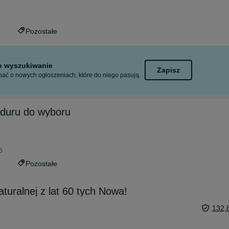
Pozostałe
to wyszukiwanie
Zapisz
ać o nowych ogłoszeniach, które do niego pasują.
nduru do wyboru
6
Pozostałe
turalnej z lat 60 tych Nowa!
132,