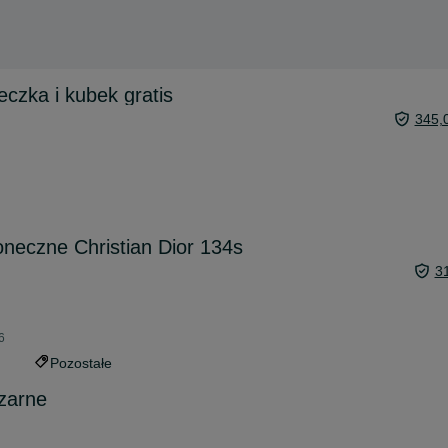
eczka i kubek gratis
345,
oneczne Christian Dior 134s
3
6
Pozostałe
zarne