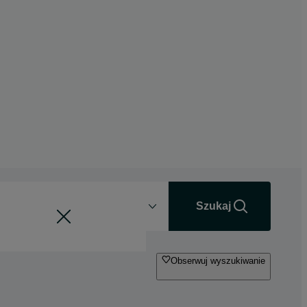
Odległość
+0 km
Szukaj
Obserwuj wyszukiwanie