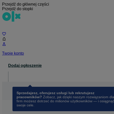
Przejdź do głównej części
Przejdź do stopki
Czat
Twoje konto
Dodaj ogłoszenie
Dla biznesu
opens in a new tab
Sprzedajesz, oferujesz usługi lub rekrutujesz
pracowników?
Zobacz, jak dzięki naszym rozwiązaniom dl
firm możesz dotrzeć do milionów użytkowników — i osiągną
swoje cele.