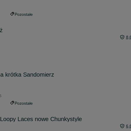
Pozostałe
ż
8,
na krótka Sandomierz
6
Pozostałe
 Loopy Laces nowe Chunkystyle
6,