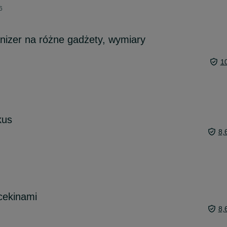
6
nizer na różne gadżety, wymiary
1
kus
8,
cekinami
8,