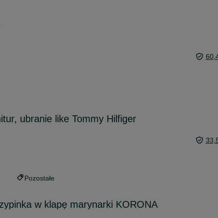
6
60,
tur, ubranie like Tommy Hilfiger
33,
Pozostałe
przypinka w klapę marynarki KORONA