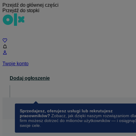
Przejdź do głównej części
Przejdź do stopki
Czat
Twoje konto
Dodaj ogłoszenie
Dla biznesu
opens in a new tab
Sprzedajesz, oferujesz usługi lub rekrutujesz
pracowników?
Zobacz, jak dzięki naszym rozwiązaniom dl
firm możesz dotrzeć do milionów użytkowników — i osiągną
swoje cele.