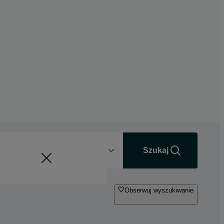
Odległość
+0 km
Szukaj
Obserwuj wyszukiwanie