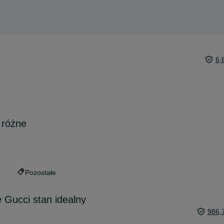
6,
 różne
6
Pozostałe
 Gucci stan idealny
986,