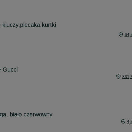
kluczy,plecaka,kurtki
64,
6
e Gucci
831,
aga, biało czerwowny
4,