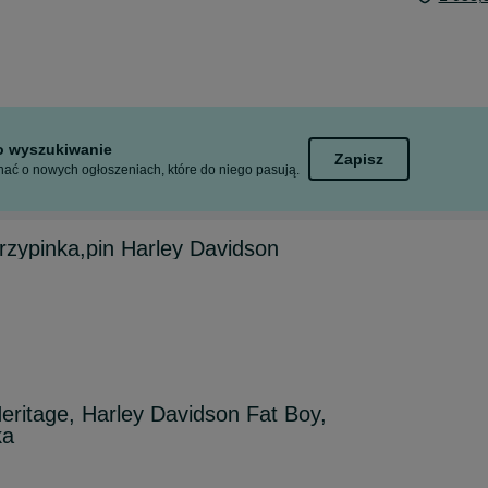
to wyszukiwanie
Zapisz
ać o nowych ogłoszeniach, które do niego pasują.
rzypinka,pin Harley Davidson
eritage, Harley Davidson Fat Boy,
ka