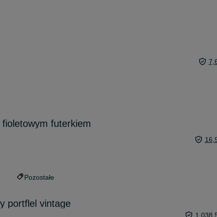
7,
 fioletowym futerkiem
16,
Pozostałe
y portflel vintage
1 038,