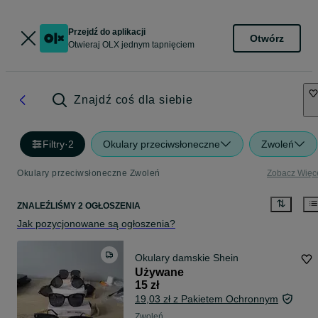
Przejdź do aplikacji
Otwórz
Otwieraj OLX jednym tapnięciem
Znajdź coś dla siebie
Filtry
·
2
Okulary przeciwsłoneczne
Zwoleń
Okulary przeciwsłoneczne Zwoleń
Zobacz Więc
ZNALEŹLIŚMY 2 OGŁOSZENIA
Jak pozycjonowane są ogłoszenia?
Okulary damskie Shein
Używane
15 zł
19,03 zł z Pakietem Ochronnym
Zwoleń