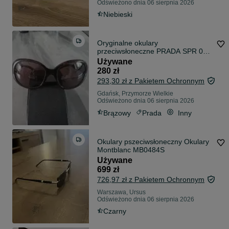
Odświeżono dnia 06 sierpnia 2026
Niebieski
Oryginalne okulary
przeciwsłoneczne PRADA SPR 08L
2AU-8C1 Vintage Oversize z
Używane
oryginalnym etui i certyfikatem
280 zł
293,30 zł z Pakietem Ochronnym
Gdańsk, Przymorze Wielkie
Odświeżono dnia 06 sierpnia 2026
Brązowy
Prada
Inny
Okulary pszeciwsłoneczny Okulary
Montblanc MB0484S
Używane
699 zł
726,97 zł z Pakietem Ochronnym
Warszawa, Ursus
Odświeżono dnia 06 sierpnia 2026
Czarny