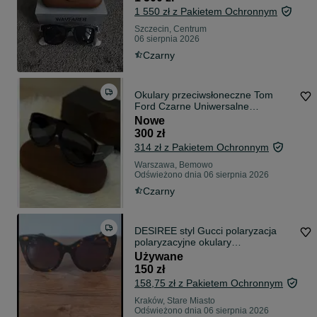
1 550 zł z Pakietem Ochronnym
Szczecin, Centrum
06 sierpnia 2026
Czarny
Okulary przeciwsłoneczne Tom
Ford Czarne Uniwersalne
Kompletnym Zestawem
Nowe
300 zł
314 zł z Pakietem Ochronnym
Warszawa, Bemowo
Odświeżono dnia 06 sierpnia 2026
Czarny
DESIREE styl Gucci polaryzacja
polaryzacyjne okulary
przeciwsłoneczne oprawki koty
Używane
szylkretowe brązowe moro
150 zł
panterka damskie
158,75 zł z Pakietem Ochronnym
Kraków, Stare Miasto
Odświeżono dnia 06 sierpnia 2026