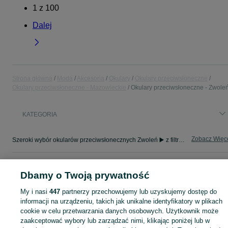
1
z
100
Dalej
Strona główna
Moda
Akcesoria
Okulary
Okulary przeciwsłoneczne
Okulary przeciwsłoneczne - Mazowieckie
Okulary przeciwsłoneczne - Zwole
KATEGORIA
Zobacz Więc
Szeroki wybór okularów przeciwsłonecznych Zwoleń ▶️ z filtrem UV, aviator i inne ✅ Nowe i używane w dobrych cenach ✌ Znajdź oferty na OLX.pl!
Mapa kategorii
Dbamy o Twoją prywatność
Mapa miejscowości
My i nasi
447
partnerzy przechowujemy lub uzyskujemy dostęp do
Mapa ministron
informacji na urządzeniu, takich jak unikalne identyfikatory w plikach
Popularne wyszukiwania
cookie w celu przetwarzania danych osobowych. Użytkownik może
zaakceptować wybory lub zarządzać nimi, klikając poniżej lub w