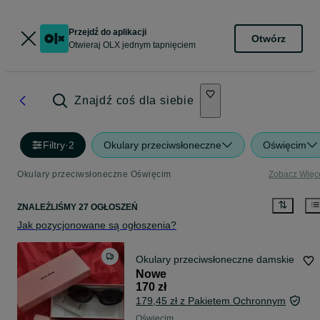
Przejdź do aplikacji
Otwórz
Otwieraj OLX jednym tapnięciem
Znajdź coś dla siebie
Filtry
·
2
Okulary przeciwsłoneczne
Oświęcim
Okulary przeciwsłoneczne Oświęcim
Zobacz Więc
ZNALEŹLIŚMY 27 OGŁOSZEŃ
Jak pozycjonowane są ogłoszenia?
Okulary przeciwsłoneczne damskie
Nowe
170 zł
179,45 zł z Pakietem Ochronnym
Oświęcim