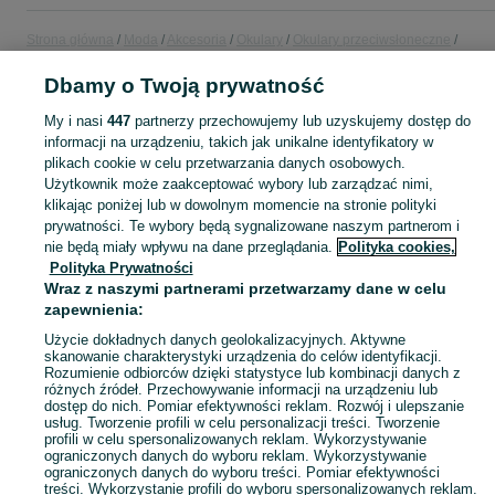
Strona główna
Moda
Akcesoria
Okulary
Okulary przeciwsłoneczne
Okulary przeciwsłoneczne - Małopolskie
Okulary przeciwsłoneczne -
Oświęcim
Dbamy o Twoją prywatność
My i nasi
447
partnerzy przechowujemy lub uzyskujemy dostęp do
KATEGORIA
informacji na urządzeniu, takich jak unikalne identyfikatory w
plikach cookie w celu przetwarzania danych osobowych.
Użytkownik może zaakceptować wybory lub zarządzać nimi,
Zobacz Więc
Szeroki wybór okularów przeciwsłonecznych Oświęcim ▶️ z filtrem UV, aviator i inne ✅ Nowe i używane w dobrych cenach ✌ Znajdź oferty na OLX.pl!
klikając poniżej lub w dowolnym momencie na stronie polityki
prywatności. Te wybory będą sygnalizowane naszym partnerom i
nie będą miały wpływu na dane przeglądania.
Polityka cookies,
Mapa kategorii
Polityka Prywatności
Mapa miejscowości
Wraz z naszymi partnerami przetwarzamy dane w celu
zapewnienia:
Mapa ministron
Popularne wyszukiwania
Użycie dokładnych danych geolokalizacyjnych. Aktywne
skanowanie charakterystyki urządzenia do celów identyfikacji.
Rozumienie odbiorców dzięki statystyce lub kombinacji danych z
różnych źródeł. Przechowywanie informacji na urządzeniu lub
dostęp do nich. Pomiar efektywności reklam. Rozwój i ulepszanie
usług. Tworzenie profili w celu personalizacji treści. Tworzenie
profili w celu spersonalizowanych reklam. Wykorzystywanie
ograniczonych danych do wyboru reklam. Wykorzystywanie
ograniczonych danych do wyboru treści. Pomiar efektywności
treści. Wykorzystanie profili do wyboru spersonalizowanych reklam.