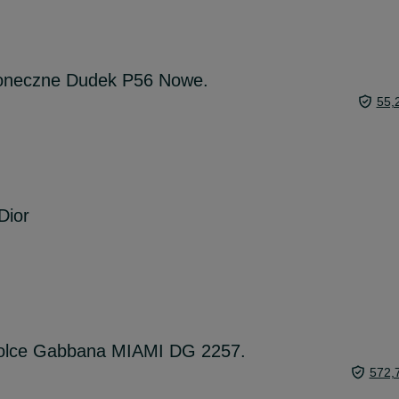
łoneczne Dudek P56 Nowe.
55,
Dior
Dolce Gabbana MIAMI DG 2257.
572,