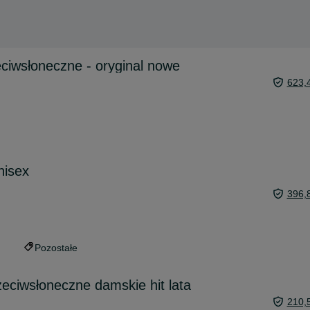
eciwsłoneczne - oryginal nowe
623,
nisex
396,
Pozostałe
zeciwsłoneczne damskie hit lata
210,