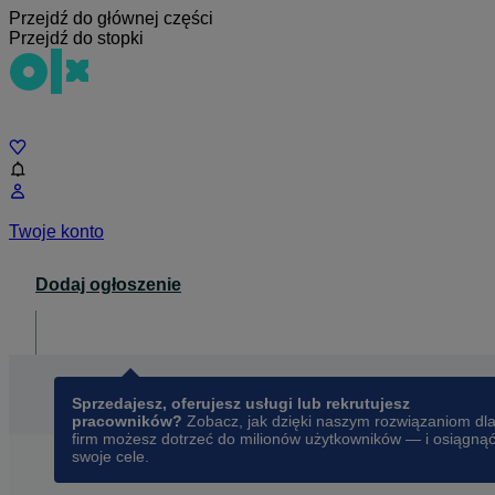
Przejdź do głównej części
Przejdź do stopki
Czat
Twoje konto
Dodaj ogłoszenie
Dla biznesu
opens in a new tab
Sprzedajesz, oferujesz usługi lub rekrutujesz
pracowników?
Zobacz, jak dzięki naszym rozwiązaniom dl
firm możesz dotrzeć do milionów użytkowników — i osiągną
swoje cele.