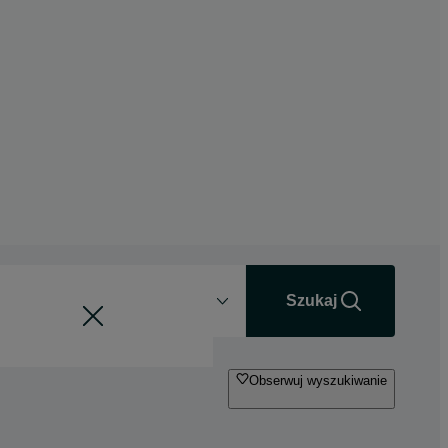
Odległość
+0 km
Szukaj
Obserwuj wyszukiwanie