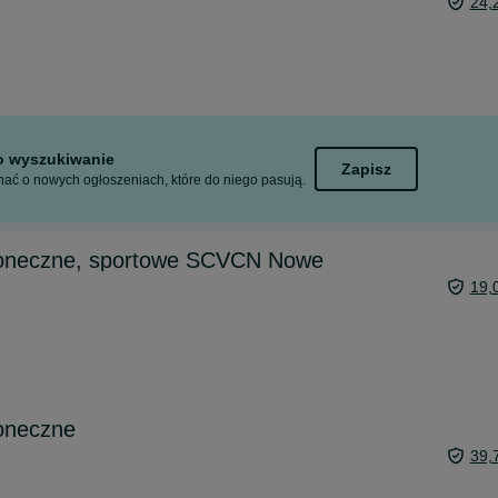
24,
to wyszukiwanie
Zapisz
ać o nowych ogłoszeniach, które do niego pasują.
łoneczne, sportowe SCVCN Nowe
19,
łoneczne
39,