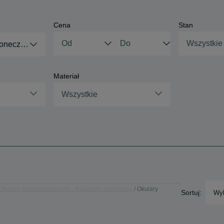
Cena
Stan
Wszystkie
łoneczne
Materiał
Wszystkie
Okulary przeciwsłoneczne - Kujawsko-pomorskie
Okulary
Sortuj:
Wyb