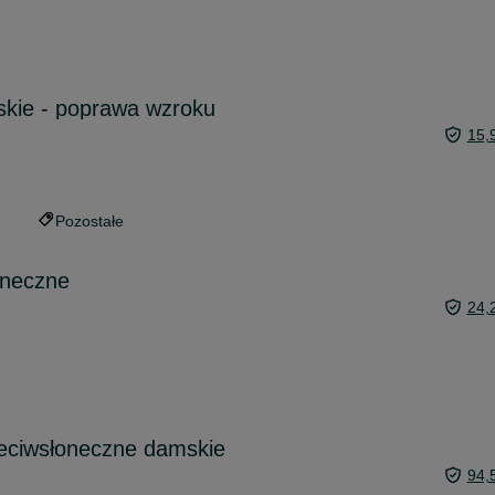
skie - poprawa wzroku
15,
Pozostałe
oneczne
24,
eciwsłoneczne damskie
94,