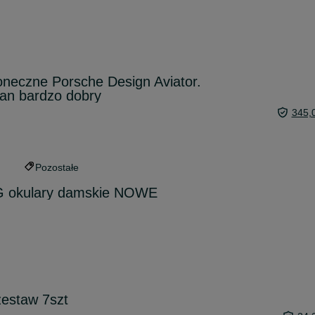
oneczne Porsche Design Aviator.
tan bardzo dobry
345,
Pozostałe
G okulary damskie NOWE
zestaw 7szt