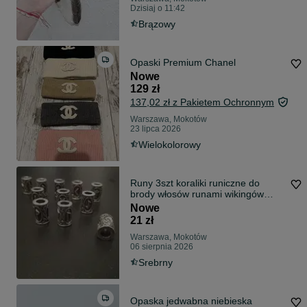
Dzisiaj o 11:42
Brązowy
Opaski Premium Chanel
Nowe
129 zł
137,02 zł z Pakietem Ochronnym
Warszawa, Mokotów
23 lipca 2026
Wielokolorowy
Runy 3szt koraliki runiczne do
brody włosów runami wikingów
wikingowie
Nowe
21 zł
Warszawa, Mokotów
06 sierpnia 2026
Srebrny
Opaska jedwabna niebieska