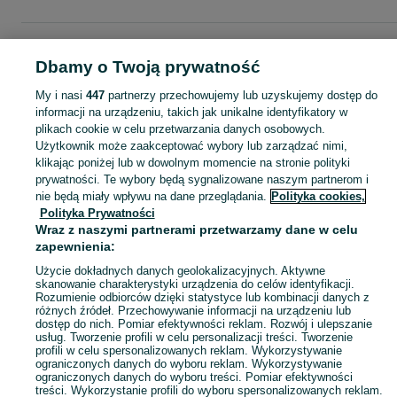
Strona główna
Moda
Akcesoria
Akcesoria do włosów
Opaski
Opaski -
Mazowieckie
Opaski - Warszawa
Opaski - Mokotów
Dbamy o Twoją prywatność
My i nasi
447
partnerzy przechowujemy lub uzyskujemy dostęp do
KATEGORIA
informacji na urządzeniu, takich jak unikalne identyfikatory w
plikach cookie w celu przetwarzania danych osobowych.
Użytkownik może zaakceptować wybory lub zarządzać nimi,
Zobacz Więc
Szeroki wybór opasek do włosów Warszawa ▶️ materiałowe, welurowe, z kokardą i sportowe ✅ Nowe i używane w dobrych cenach ✌ Sprawdź oferty na OLX.pl!
klikając poniżej lub w dowolnym momencie na stronie polityki
prywatności. Te wybory będą sygnalizowane naszym partnerom i
nie będą miały wpływu na dane przeglądania.
Polityka cookies,
Mapa kategorii
Polityka Prywatności
Mapa miejscowości
Wraz z naszymi partnerami przetwarzamy dane w celu
zapewnienia:
Mapa ministron
Popularne wyszukiwania
Użycie dokładnych danych geolokalizacyjnych. Aktywne
skanowanie charakterystyki urządzenia do celów identyfikacji.
Rozumienie odbiorców dzięki statystyce lub kombinacji danych z
różnych źródeł. Przechowywanie informacji na urządzeniu lub
dostęp do nich. Pomiar efektywności reklam. Rozwój i ulepszanie
usług. Tworzenie profili w celu personalizacji treści. Tworzenie
profili w celu spersonalizowanych reklam. Wykorzystywanie
ograniczonych danych do wyboru reklam. Wykorzystywanie
ograniczonych danych do wyboru treści. Pomiar efektywności
treści. Wykorzystanie profili do wyboru spersonalizowanych reklam.