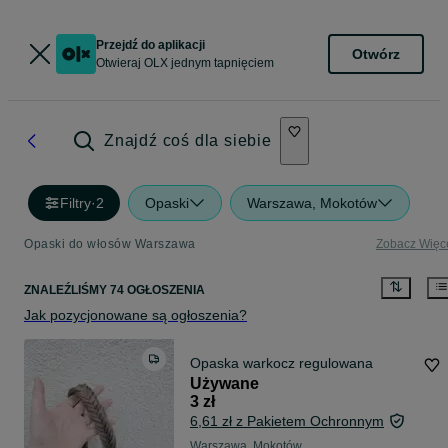
Przejdź do aplikacji
Otwórz
Otwieraj OLX jednym tapnięciem
Znajdź coś dla siebie
Filtry
·
2
Opaski
Warszawa, Mokotów
Opaski do włosów Warszawa
Zobacz Więc
ZNALEŹLIŚMY 74 OGŁOSZENIA
Jak pozycjonowane są ogłoszenia?
Opaska warkocz regulowana
Używane
3 zł
6,61 zł z Pakietem Ochronnym
Warszawa, Mokotów