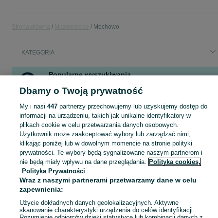
Strona główna
Mazowieckie
Mochowo
KATEGORIA
Popularne wyszukiwania
konne
gryka
oddam
a8 d2
praca
wentylator oddam
mz
Dbamy o Twoją prywatność
etz
My i nasi
447
partnerzy przechowujemy lub uzyskujemy dostęp do
Zobacz Więcej
informacji na urządzeniu, takich jak unikalne identyfikatory w
plikach cookie w celu przetwarzania danych osobowych.
Użytkownik może zaakceptować wybory lub zarządzać nimi,
Skorzystaj z największego serwisu ogłoszeniowego - Mochowo i okolice! Kupuj to, czego pragniesz i sprzedawaj to, czego już nie potrzebujesz!
Zobacz Więc
klikając poniżej lub w dowolnym momencie na stronie polityki
prywatności. Te wybory będą sygnalizowane naszym partnerom i
Mapa kategorii
nie będą miały wpływu na dane przeglądania.
Polityka cookies,
Polityka Prywatności
Mapa miejscowości
Wraz z naszymi partnerami przetwarzamy dane w celu
Mapa ministron
zapewnienia:
Popularne wyszukiwania
Użycie dokładnych danych geolokalizacyjnych. Aktywne
skanowanie charakterystyki urządzenia do celów identyfikacji.
Rozumienie odbiorców dzięki statystyce lub kombinacji danych z