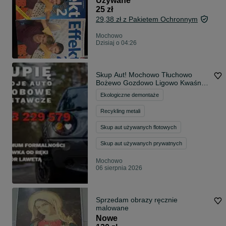
Używane
25 zł
29,38 zł z Pakietem Ochronnym
Mochowo
Dzisiaj o 04:26
Skup Aut! Mochowo Tłuchowo
Bożewo Gozdowo Ligowo Kwaśno
GOTÓWKA! 24H
Ekologiczne demontaże
Recykling metali
Skup aut używanych flotowych
Skup aut używanych prywatnych
Mochowo
06 sierpnia 2026
Sprzedam obrazy ręcznie
malowane
Nowe