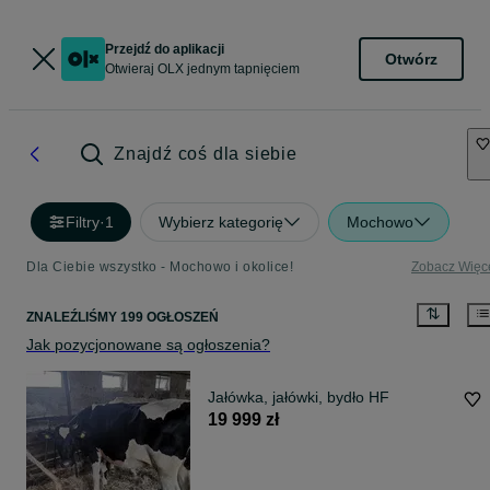
Przejdź do aplikacji
Otwórz
Otwieraj OLX jednym tapnięciem
Znajdź coś dla siebie
Filtry
·
1
Wybierz kategorię
Mochowo
Dla Ciebie wszystko - Mochowo i okolice!
Zobacz Więc
ZNALEŹLIŚMY 199 OGŁOSZEŃ
Jak pozycjonowane są ogłoszenia?
Jałówka, jałówki, bydło HF
19 999 zł