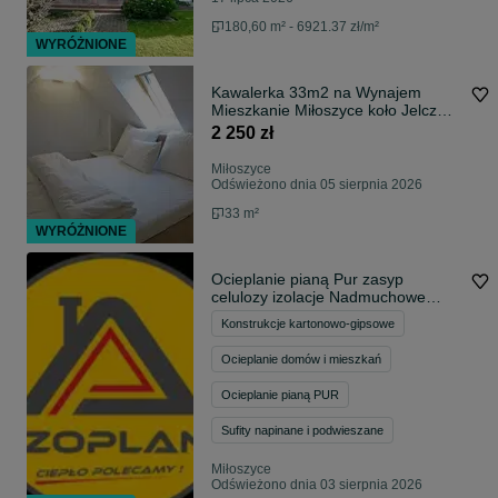
180,60 m² - 6921.37 zł/m²
WYRÓŻNIONE
Kawalerka 33m2 na Wynajem
Mieszkanie Miłoszyce koło Jelcz
Laskowice Oława 2 poziomy
2 250 zł
Światłowód Netflix Las Ogród
Balkon
Miłoszyce
Odświeżono dnia 05 sierpnia 2026
33 m²
WYRÓŻNIONE
Ocieplanie pianą Pur zasyp
celulozy izolacje Nadmuchowe
granulat wełny Termowizja
Konstrukcje kartonowo-gipsowe
Naprawy izolacji zabudowy gk
ocieplenie poddasza
Ocieplanie domów i mieszkań
Ocieplanie pianą PUR
Sufity napinane i podwieszane
Miłoszyce
Odświeżono dnia 03 sierpnia 2026