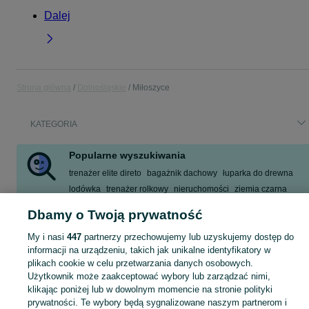
Dalej
Strona główna
Dolnośląskie
Miłoszyce
KATEGORIA
Popularne wyszukiwania
trenażer elite direto
bagażnik dachowy
łuparka do drewna
lodówka
trenażer rolkowy
nieruchomości
ziemia czarna
luparka do drewna
Dbamy o Twoją prywatność
Zobacz Więcej
My i nasi
447
partnerzy przechowujemy lub uzyskujemy dostęp do
informacji na urządzeniu, takich jak unikalne identyfikatory w
Skorzystaj z największego serwisu ogłoszeniowego - Miłoszyce i okolice! Kupuj to, czego pragniesz i sprzedawaj to, czego już nie potrzebujesz!
Zobacz Więc
plikach cookie w celu przetwarzania danych osobowych.
Użytkownik może zaakceptować wybory lub zarządzać nimi,
klikając poniżej lub w dowolnym momencie na stronie polityki
Mapa kategorii
prywatności. Te wybory będą sygnalizowane naszym partnerom i