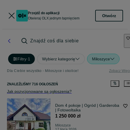
Przejdź do aplikacji
Otwórz
Otwieraj OLX jednym tapnięciem
Znajdź coś dla siebie
Filtry
·
1
Wybierz kategorię
Miłoszyce
Dla Ciebie wszystko - Miłoszyce i okolice!
Zobacz Więc
ZNALEŹLIŚMY 716 OGŁOSZEŃ
Jak pozycjonowane są ogłoszenia?
Dom 4 pokoje | Ogród | Garderoba
| Fotowoltaika
1 250 000 zł
Miłoszyce
17 lipca 2026