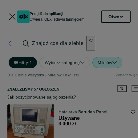
Przejdź do aplikacji
Otwórz
Otwieraj OLX jednym tapnięciem
Znajdź coś dla siebie
Filtry
·
1
Wybierz kategorię
Milejów
Dla Ciebie wszystko - Milejów i okolice!
Zobacz Więc
ZNALEŹLIŚMY 57 OGŁOSZEŃ
Jak pozycjonowane są ogłoszenia?
Hafciarka Barudan Panel
Używane
3 000 zł