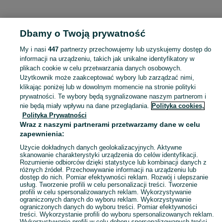
KATEGORIA
Dbamy o Twoją prywatność
Popularne wyszukiwania
My i nasi
447
partnerzy przechowujemy lub uzyskujemy dostęp do
krzesło
fotel
informacji na urządzeniu, takich jak unikalne identyfikatory w
plikach cookie w celu przetwarzania danych osobowych.
Użytkownik może zaakceptować wybory lub zarządzać nimi,
Skorzystaj z największego serwisu ogłoszeniowego - Milejów i okolice! Kupuj to, czego pragniesz i sprzedawaj to, czego już nie potrzebujesz!
Zobacz Więc
klikając poniżej lub w dowolnym momencie na stronie polityki
prywatności. Te wybory będą sygnalizowane naszym partnerom i
nie będą miały wpływu na dane przeglądania.
Polityka cookies,
Mapa kategorii
Polityka Prywatności
Mapa miejscowości
Wraz z naszymi partnerami przetwarzamy dane w celu
zapewnienia:
Mapa ministron
Popularne wyszukiwania
Użycie dokładnych danych geolokalizacyjnych. Aktywne
skanowanie charakterystyki urządzenia do celów identyfikacji.
Rozumienie odbiorców dzięki statystyce lub kombinacji danych z
różnych źródeł. Przechowywanie informacji na urządzeniu lub
dostęp do nich. Pomiar efektywności reklam. Rozwój i ulepszanie
usług. Tworzenie profili w celu personalizacji treści. Tworzenie
profili w celu spersonalizowanych reklam. Wykorzystywanie
ograniczonych danych do wyboru reklam. Wykorzystywanie
ograniczonych danych do wyboru treści. Pomiar efektywności
treści. Wykorzystanie profili do wyboru spersonalizowanych reklam.
Wykorzystywanie profili w celu doboru spersonalizowanych treści.