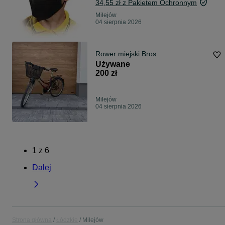
34,55 zł z Pakietem Ochronnym
Milejów
04 sierpnia 2026
Rower miejski Bros
Używane
200 zł
Milejów
04 sierpnia 2026
1
z
6
Dalej
Strona główna
Łódzkie
Milejów