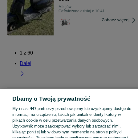
części
Milejów
Odświeżono dzisiaj o 10:41
Zobacz więcej
1
z
60
Dalej
Strona główna
Wielkopolskie
Milejów
Dbamy o Twoją prywatność
My i nasi
447
partnerzy przechowujemy lub uzyskujemy dostęp do
KATEGORIA
informacji na urządzeniu, takich jak unikalne identyfikatory w
plikach cookie w celu przetwarzania danych osobowych.
Użytkownik może zaakceptować wybory lub zarządzać nimi,
Skorzystaj z największego serwisu ogłoszeniowego - Milejów i okolice! Kupuj to, czego pragniesz i sprzedawaj to, czego już nie potrzebujesz!
Zobacz Więc
klikając poniżej lub w dowolnym momencie na stronie polityki
prywatności. Te wybory będą sygnalizowane naszym partnerom i