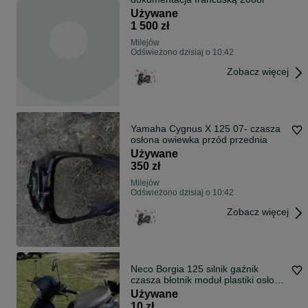
Używane
1 500 zł
Milejów
Odświeżono dzisiaj o 10:42
Zobacz więcej
Yamaha Cygnus X 125 07- czasza
osłona owiewka przód przednia
Używane
350 zł
Milejów
Odświeżono dzisiaj o 10:42
Zobacz więcej
Neco Borgia 125 silnik gaźnik
czasza błotnik moduł plastiki osłony
czasza kokpit lagi wydech głowica
Używane
cylinder wał przekładnia rama na
10 zł