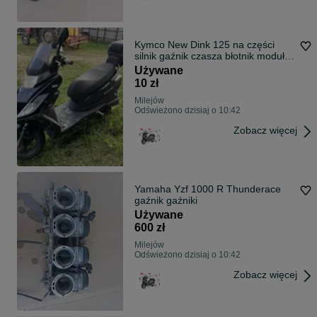
Kymco New Dink 125 na części
silnik gaźnik czasza błotnik moduł
plasti
Używane
10 zł
Milejów
Odświeżono dzisiaj o 10:42
Zobacz więcej
Yamaha Yzf 1000 R Thunderace
gaźnik gaźniki
Używane
600 zł
Milejów
Odświeżono dzisiaj o 10:42
Zobacz więcej