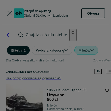
Przejdź do aplikacji
Otwórz
Otwieraj OLX jednym tapnięciem
Znajdź coś dla siebie
Filtry
·
1
Wybierz kategorię
Milejów
Dla Ciebie wszystko - Milejów i okolice!
Zobacz Więc
ZNALEŹLIŚMY 595 OGŁOSZEŃ
Jak pozycjonowane są ogłoszenia?
Silnik Peugeot Django 50
Używane
800 zł
Milejów
Odświeżono dzisiaj o 10:42