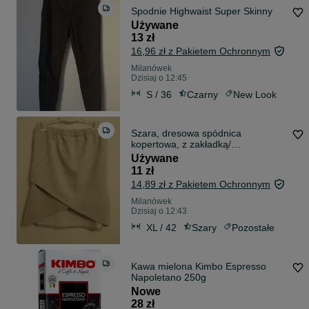
Spodnie Highwaist Super Skinny
Używane
13 zł
16,96 zł z Pakietem Ochronnym
Milanówek
Dzisiaj o 12:45
S / 36
Czarny
New Look
Szara, dresowa spódnica
kopertowa, z zakładką/
asymetryczna
Używane
11 zł
14,89 zł z Pakietem Ochronnym
Milanówek
Dzisiaj o 12:43
XL / 42
Szary
Pozostałe
Kawa mielona Kimbo Espresso
Napoletano 250g
Nowe
28 zł