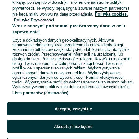
klikając poniżej lub w dowolnym momencie na stronie polityki
Zobacz Więcej
prywatności. Te wybory będą sygnalizowane naszym partnerom i
nie będą miały wpływu na dane przeglądania.
Polityka cookies,
Skorzystaj z największego serwisu ogłoszeniowego - Milanówek i okolice! Kupuj to, czego pragniesz i sprzedawaj to, czego już nie potrzebujesz!
Zobacz Więc
Polityka Prywatności
Wraz z naszymi partnerami przetwarzamy dane w celu
zapewnienia:
Mapa kategorii
Użycie dokładnych danych geolokalizacyjnych. Aktywne
Mapa miejscowości
skanowanie charakterystyki urządzenia do celów identyfikacji.
Mapa ministron
Rozumienie odbiorców dzięki statystyce lub kombinacji danych z
różnych źródeł. Przechowywanie informacji na urządzeniu lub
Popularne wyszukiwania
dostęp do nich. Pomiar efektywności reklam. Rozwój i ulepszanie
usług. Tworzenie profili w celu personalizacji treści. Tworzenie
profili w celu spersonalizowanych reklam. Wykorzystywanie
ograniczonych danych do wyboru reklam. Wykorzystywanie
ograniczonych danych do wyboru treści. Pomiar efektywności
treści. Wykorzystanie profili do wyboru spersonalizowanych reklam.
Wykorzystywanie profili w celu doboru spersonalizowanych treści.
Lista partnerów (dostawców)
Akceptuj wszystkie
Akceptuj niezbędne