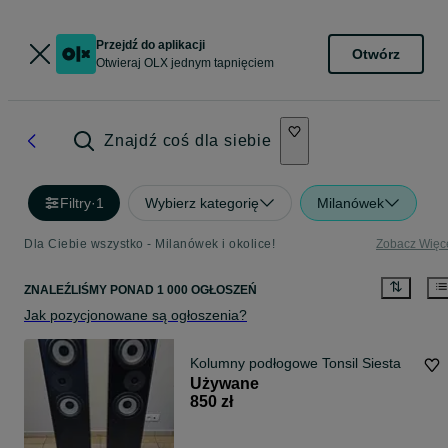
Przejdź do aplikacji
Otwórz
Otwieraj OLX jednym tapnięciem
Znajdź coś dla siebie
Filtry
·
1
Wybierz kategorię
Milanówek
Dla Ciebie wszystko - Milanówek i okolice!
Zobacz Więc
ZNALEŹLIŚMY
PONAD
1 000 OGŁOSZEŃ
Jak pozycjonowane są ogłoszenia?
Kolumny podłogowe Tonsil Siesta
Używane
850 zł