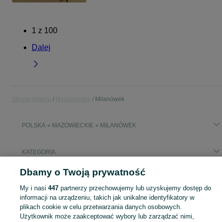
1
z
100
Dalej
Strona główna
Mazowieckie
Milanówek
POLSKA » MAZOWIECKIE » MILANÓWEK
KATEGORIA
Dbamy o Twoją prywatność
Popularne wyszukiwania
dom do wynajęcia
manekin treningowy
wyposażenie sklepu
My i nasi
447
partnerzy przechowujemy lub uzyskujemy dostęp do
informacji na urządzeniu, takich jak unikalne identyfikatory w
sds max
praca
manekin bokserski
worek treningowy
plikach cookie w celu przetwarzania danych osobowych.
ustawiania świateł
Użytkownik może zaakceptować wybory lub zarządzać nimi,