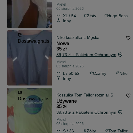
Mietel
05 sierpnia 2026
XL / 54
Złoty
Hugo Boss
Inny
Nike koszulka L Męska
Dostawa gratis
Nowe
35 zł
39,73 zł z Pakietem Ochronnym
Mietel
05 sierpnia 2026
L / 50-52
Czarny
Nike
Inny
Koszulka Tom Tailor rozmiar S
Dostawa gratis
Używane
35 zł
39,73 zł z Pakietem Ochronnym
Mietel
05 sierpnia 2026
S / 36
Żółty
Tom Tailor