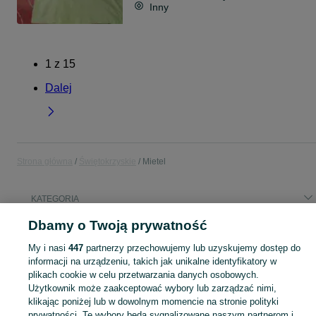
Inny
1
z
15
Dalej
Strona główna
Świętokrzyskie
Mietel
KATEGORIA
Dbamy o Twoją prywatność
Popularne wyszukiwania
My i nasi
447
partnerzy przechowujemy lub uzyskujemy dostęp do
kosiarka rozdrabniacz ciągnikowa wom
kosiarka mulczer
informacji na urządzeniu, takich jak unikalne identyfikatory w
plikach cookie w celu przetwarzania danych osobowych.
Użytkownik może zaakceptować wybory lub zarządzać nimi,
Skorzystaj z największego serwisu ogłoszeniowego - Mietel i okolice! Kupuj to, czego pragniesz i sprzedawaj to, czego już nie potrzebujesz!
Zobacz Więc
klikając poniżej lub w dowolnym momencie na stronie polityki
prywatności. Te wybory będą sygnalizowane naszym partnerom i