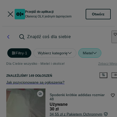
Przejdź do aplikacji
Otwórz
Otwieraj OLX jednym tapnięciem
Znajdź coś dla siebie
Filtry
·
1
Wybierz kategorię
Mietel
Dla Ciebie wszystko - Mietel i okolice!
Zobacz Więc
ZNALEŹLIŚMY 149 OGŁOSZEŃ
Jak pozycjonowane są ogłoszenia?
Spodenki krótkie addidas rozmiar
48
Używane
30 zł
34,55 zł z Pakietem Ochronnym