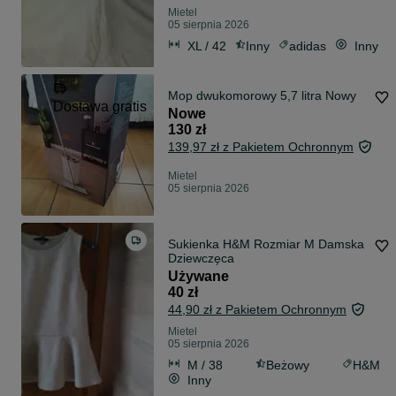
Mietel
05 sierpnia 2026
XL / 42
Inny
adidas
Inny
Mop dwukomorowy 5,7 litra Nowy
Dostawa gratis
Nowe
130 zł
139,97 zł z Pakietem Ochronnym
Mietel
05 sierpnia 2026
Sukienka H&M Rozmiar M Damska
Dziewczęca
Używane
40 zł
44,90 zł z Pakietem Ochronnym
Mietel
05 sierpnia 2026
M / 38
Beżowy
H&M
Inny