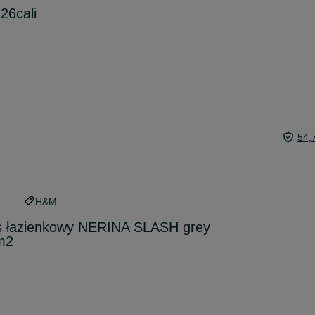
26cali
54,
H&M
res łazienkowy NERINA SLASH grey
m2