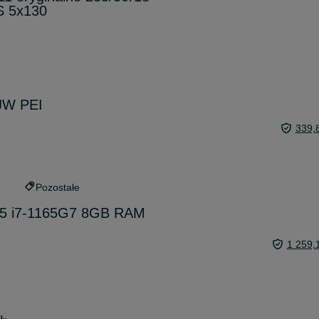
S 5x130
JW PEI
339,
Pozostałe
t 5 i7-1165G7 8GB RAM
1 259,