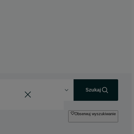
Odległość
+0 km
Szukaj
Obserwuj wyszukiwanie