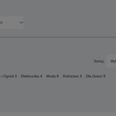
Sortuj:
Wyb
 i Ogród
3
Elektronika
4
Moda
8
Rolnictwo
3
Dla Dzieci
9