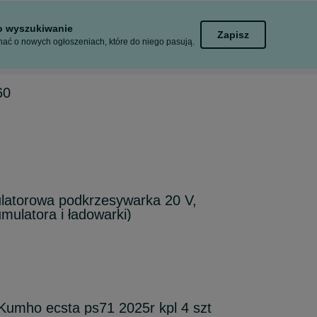
to wyszukiwanie
Zapisz
ać o nowych ogłoszeniach, które do niego pasują.
60
atorowa podkrzesywarka 20 V,
ulatora i ładowarki)
umho ecsta ps71 2025r kpl 4 szt