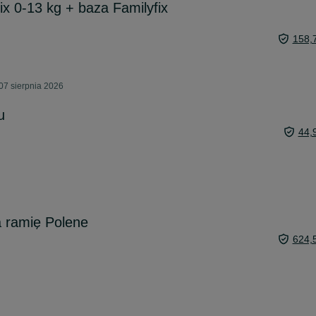
ix 0-13 kg + baza Familyfix
158,
07 sierpnia 2026
u
44,
a ramię Polene
624,