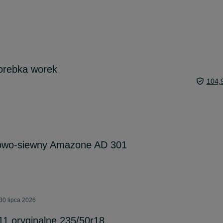
orebka worek
104,
owo-siewny Amazone AD 301
30 lipca 2026
11 oryginalne 235/50r18