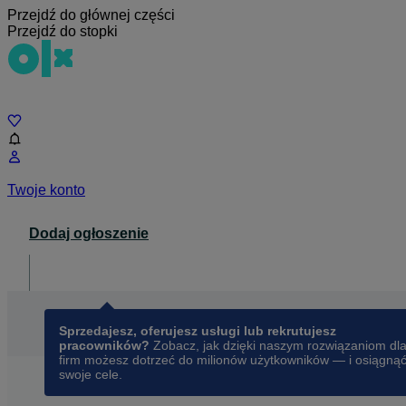
Przejdź do głównej części
Przejdź do stopki
Czat
Twoje konto
Dodaj ogłoszenie
Dla biznesu
opens in a new tab
Sprzedajesz, oferujesz usługi lub rekrutujesz
pracowników?
Zobacz, jak dzięki naszym rozwiązaniom dl
firm możesz dotrzeć do milionów użytkowników — i osiągną
swoje cele.