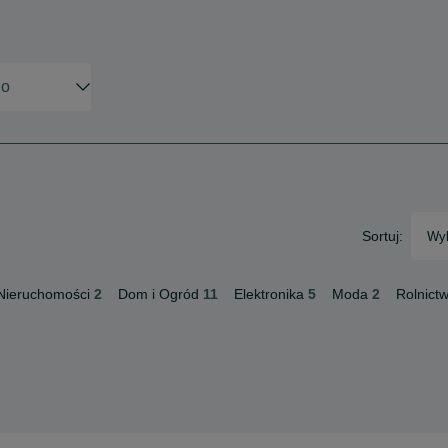
Sortuj:
Wyb
Nieruchomości
2
Dom i Ogród
11
Elektronika
5
Moda
2
Rolnict