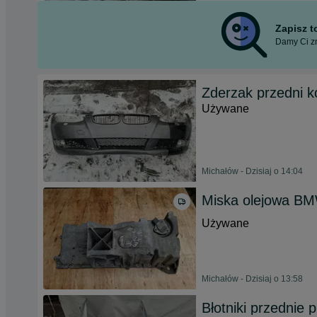
Zapisz 
Damy Ci zn
Zderzak przedni 
Używane
Michałów - Dzisiaj o 14:04
Miska olejowa BM
Używane
Michałów - Dzisiaj o 13:58
Błotniki przednie