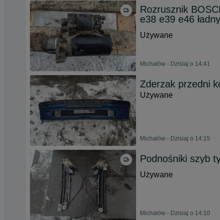
Rozrusznik BOSCH
e38 e39 e46 ładn
Używane
Michałów - Dzisiaj o 14:41
Zderzak przedni 
Używane
Michałów - Dzisiaj o 14:15
Podnośniki szyb t
Używane
Michałów - Dzisiaj o 14:10