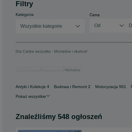
Filtry
Kategoria
Cena
Wszystkie kategorie
Dla Ciebie wszystko - Michałów i okolice!
Strona główna
Mazowieckie
Michałów
Antyki i Kolekcje
4
Budowa i Remont
2
Motoryzacja
501
Pokaż wszystkie
Znaleźliśmy 548 ogłoszeń