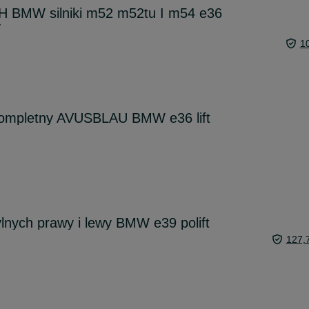
 BMW silniki m52 m52tu I m54 e36
y
1
kompletny AVUSBLAU BMW e36 lift
ylnych prawy i lewy BMW e39 polift
127,