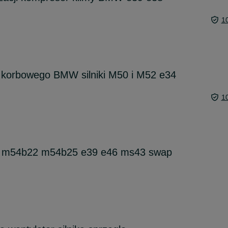
1
 korbowego BMW silniki M50 i M52 e34
1
4 m54b22 m54b25 e39 e46 ms43 swap