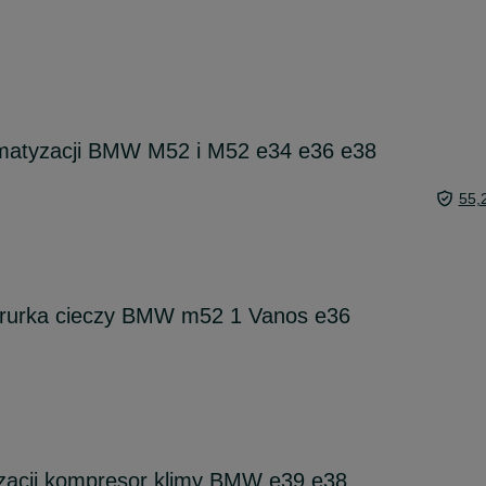
limatyzacji BMW M52 i M52 e34 e36 e38
55,
 rurka cieczy BMW m52 1 Vanos e36
yzacji kompresor klimy BMW e39 e38