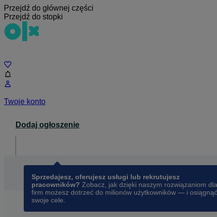
Przejdź do głównej części
Przejdź do stopki
Czat
Twoje konto
Dodaj ogłoszenie
Dla biznesu
opens in a new tab
Sprzedajesz, oferujesz usługi lub rekrutujesz
pracowników?
Zobacz, jak dzięki naszym rozwiązaniom dl
firm możesz dotrzeć do milionów użytkowników — i osiągną
swoje cele.