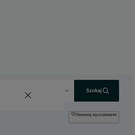
Odległość
+0 km
Szukaj
Obserwuj wyszukiwanie