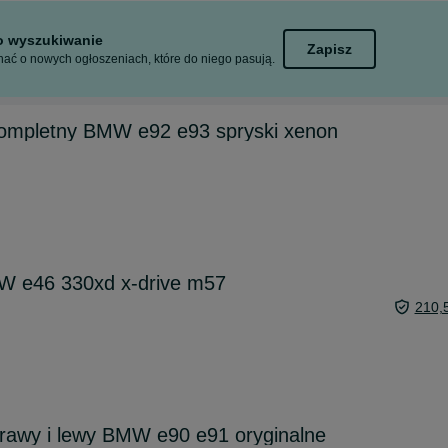
to wyszukiwanie
Zapisz
ać o nowych ogłoszeniach, które do niego pasują.
kompletny BMW e92 e93 spryski xenon
W e46 330xd x-drive m57
210,
 prawy i lewy BMW e90 e91 oryginalne