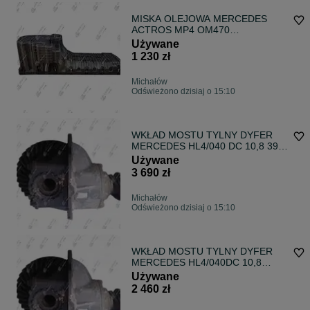
MISKA OLEJOWA MERCEDES
ACTROS MP4 OM470
A4710106113
Używane
1 230 zł
Michałów
Odświeżono dzisiaj o 15:10
WKŁAD MOSTU TYLNY DYFER
MERCEDES HL4/040 DC 10,8 39:8
4.875
Używane
3 690 zł
Michałów
Odświeżono dzisiaj o 15:10
WKŁAD MOSTU TYLNY DYFER
MERCEDES HL4/040DC 10,8
43:10 4,300
Używane
2 460 zł