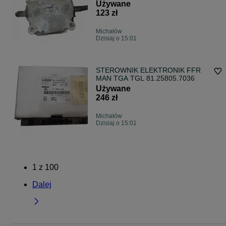
AXOR *
Używane
123 zł
Michałów
Dzisiaj o 15:01
STEROWNIK ELEKTRONIK FFR
MAN TGA TGL 81.25805.7036
Używane
246 zł
Michałów
Dzisiaj o 15:01
1
z
100
Dalej