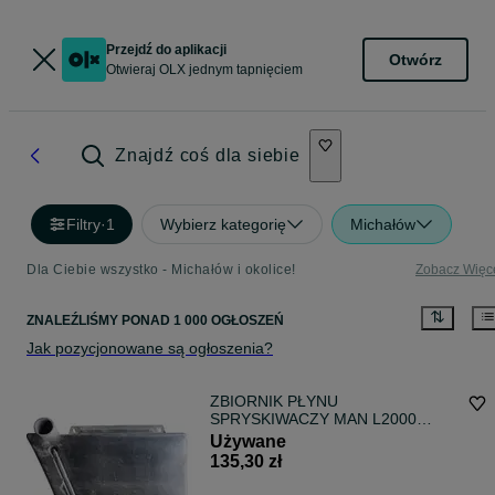
Przejdź do aplikacji
Otwórz
Otwieraj OLX jednym tapnięciem
Znajdź coś dla siebie
Filtry
·
1
Wybierz kategorię
Michałów
Dla Ciebie wszystko - Michałów i okolice!
Zobacz Więc
ZNALEŹLIŚMY
PONAD
1 000 OGŁOSZEŃ
Jak pozycjonowane są ogłoszenia?
ZBIORNIK PŁYNU
SPRYSKIWACZY MAN L2000
85264810001
Używane
135,30 zł