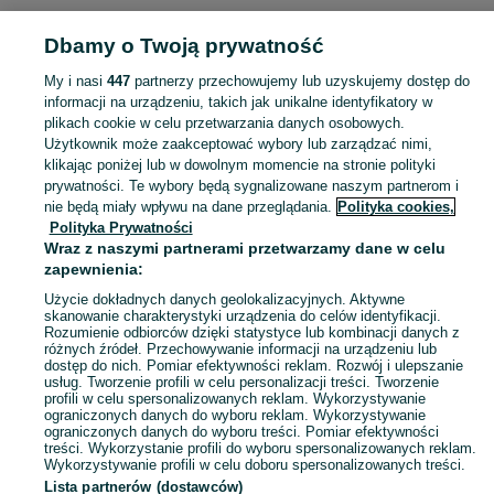
Strona główna
Łódzkie
Michałów
Dbamy o Twoją prywatność
My i nasi
447
partnerzy przechowujemy lub uzyskujemy dostęp do
KATEGORIA
informacji na urządzeniu, takich jak unikalne identyfikatory w
plikach cookie w celu przetwarzania danych osobowych.
Skorzystaj z największego serwisu ogłoszeniowego - Michałów i okolice! Kupuj to, czego pragniesz i sprzedawaj to, czego już nie potrzebujesz!
Zobacz Więc
Użytkownik może zaakceptować wybory lub zarządzać nimi,
klikając poniżej lub w dowolnym momencie na stronie polityki
prywatności. Te wybory będą sygnalizowane naszym partnerom i
Mapa kategorii
nie będą miały wpływu na dane przeglądania.
Polityka cookies,
Mapa miejscowości
Polityka Prywatności
Mapa ministron
Wraz z naszymi partnerami przetwarzamy dane w celu
zapewnienia:
Popularne wyszukiwania
Użycie dokładnych danych geolokalizacyjnych. Aktywne
skanowanie charakterystyki urządzenia do celów identyfikacji.
Rozumienie odbiorców dzięki statystyce lub kombinacji danych z
różnych źródeł. Przechowywanie informacji na urządzeniu lub
dostęp do nich. Pomiar efektywności reklam. Rozwój i ulepszanie
usług. Tworzenie profili w celu personalizacji treści. Tworzenie
profili w celu spersonalizowanych reklam. Wykorzystywanie
ograniczonych danych do wyboru reklam. Wykorzystywanie
ograniczonych danych do wyboru treści. Pomiar efektywności
treści. Wykorzystanie profili do wyboru spersonalizowanych reklam.
Wykorzystywanie profili w celu doboru spersonalizowanych treści.
Lista partnerów (dostawców)