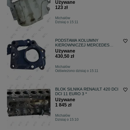
1854255
Używane
123 zł
Michałów
Dzisiaj o 15:11
PODSTAWA KOLUMNY
KIEROWNICZEJ MERCEDES
ACTROS MP4
Używane
430,50 zł
Michałów
Odświeżono dzisiaj o 15:11
BLOK SILNIKA RENAULT 420 DCI
DCI 11 EURO 3 *
Używane
1 845 zł
Michałów
Dzisiaj o 15:10