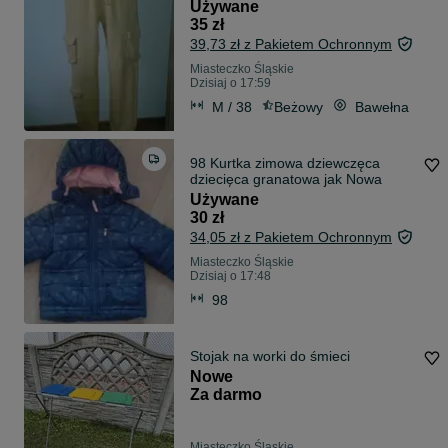
beżowe bojówki
Używane
35 zł
39,73 zł z Pakietem Ochronnym
Miasteczko Śląskie
Dzisiaj o 17:59
M / 38
Beżowy
Bawełna
98 Kurtka zimowa dziewczęca
dziecięca granatowa jak Nowa
Używane
30 zł
34,05 zł z Pakietem Ochronnym
Miasteczko Śląskie
Dzisiaj o 17:48
98
Stojak na worki do śmieci
Nowe
Za darmo
Miasteczko Śląskie