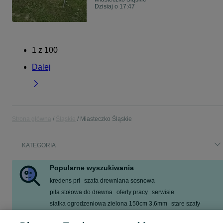
Dzisiaj o 17:47
1
z
100
Dalej
Strona główna
Śląskie
Miasteczko Śląskie
KATEGORIA
Popularne wyszukiwania
kredens prl
szafa drewniana sosnowa
piła stołowa do drewna
oferty pracy
serwisie
siatka ogrodzeniowa zielona 150cm 3,6mm
stare szafy
silnik