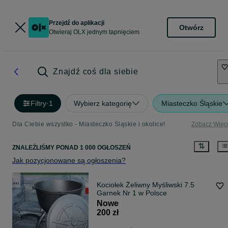
Przejdź do aplikacji
Otwórz
Otwieraj OLX jednym tapnięciem
Znajdź coś dla siebie
Filtry
·
1
Wybierz kategorię
Miasteczko Śląskie
Dla Ciebie wszystko - Miasteczko Śląskie i okolice!
Zobacz Więc
ZNALEŹLIŚMY
PONAD
1 000 OGŁOSZEŃ
Jak pozycjonowane są ogłoszenia?
Kociołek Żeliwny Myśliwski 7.5
Garnek Nr 1 w Polsce
Nowe
200 zł