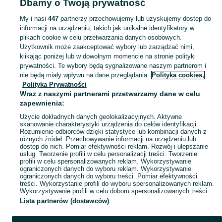
Dbamy o Twoją prywatność
Zobacz Więcej
My i nasi
447
partnerzy przechowujemy lub uzyskujemy dostęp do
informacji na urządzeniu, takich jak unikalne identyfikatory w
Skorzystaj z największego serwisu ogłoszeniowego - Miasteczko Śląskie i okolice! Kupuj to, czego pragniesz i sprzedawaj to, czego już nie potrzebujesz!
Zobacz Więc
plikach cookie w celu przetwarzania danych osobowych.
Użytkownik może zaakceptować wybory lub zarządzać nimi,
klikając poniżej lub w dowolnym momencie na stronie polityki
Mapa kategorii
prywatności. Te wybory będą sygnalizowane naszym partnerom i
Mapa miejscowości
nie będą miały wpływu na dane przeglądania.
Polityka cookies,
Mapa ministron
Polityka Prywatności
Wraz z naszymi partnerami przetwarzamy dane w celu
Popularne wyszukiwania
zapewnienia:
Użycie dokładnych danych geolokalizacyjnych. Aktywne
skanowanie charakterystyki urządzenia do celów identyfikacji.
Rozumienie odbiorców dzięki statystyce lub kombinacji danych z
różnych źródeł. Przechowywanie informacji na urządzeniu lub
dostęp do nich. Pomiar efektywności reklam. Rozwój i ulepszanie
usług. Tworzenie profili w celu personalizacji treści. Tworzenie
profili w celu spersonalizowanych reklam. Wykorzystywanie
ograniczonych danych do wyboru reklam. Wykorzystywanie
ograniczonych danych do wyboru treści. Pomiar efektywności
treści. Wykorzystanie profili do wyboru spersonalizowanych reklam.
Wykorzystywanie profili w celu doboru spersonalizowanych treści.
Lista partnerów (dostawców)