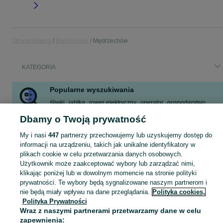
Strona główna
Małopolskie
Mędrzechów
KATEGORIA
Popularne wyszukiwania
śliwki
jabłka
rower elektryczny
operator
gospodarstwo
praca sezonowa zbiory
żniwa
traktorzysta
Dbamy o Twoją prywatność
Zobacz Więcej
My i nasi
447
partnerzy przechowujemy lub uzyskujemy dostęp do
informacji na urządzeniu, takich jak unikalne identyfikatory w
plikach cookie w celu przetwarzania danych osobowych.
Skorzystaj z największego serwisu ogłoszeniowego - Mędrzechów i okolice! Kupuj to, czego pragniesz i sprzedawaj to, czego już nie potrzebujesz!
Zobacz Więc
Użytkownik może zaakceptować wybory lub zarządzać nimi,
klikając poniżej lub w dowolnym momencie na stronie polityki
Mapa kategorii
prywatności. Te wybory będą sygnalizowane naszym partnerom i
Mapa miejscowości
nie będą miały wpływu na dane przeglądania.
Polityka cookies,
Polityka Prywatności
Mapa ministron
Wraz z naszymi partnerami przetwarzamy dane w celu
Popularne wyszukiwania
zapewnienia: