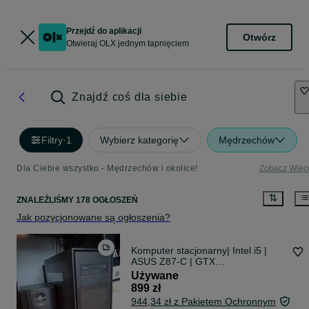
Przejdź do aplikacji
Otwórz
Otwieraj OLX jednym tapnięciem
Znajdź coś dla siebie
Filtry
·
1
Wybierz kategorię
Mędrzechów
Dla Ciebie wszystko - Mędrzechów i okolice!
Zobacz Więc
ZNALEŹLIŚMY 178 OGŁOSZEŃ
Jak pozycjonowane są ogłoszenia?
Komputer stacjonarny| Intel i5 |
ASUS Z87-C | GTX
750Ti|SSD+HDD
Używane
899 zł
944,34 zł z Pakietem Ochronnym