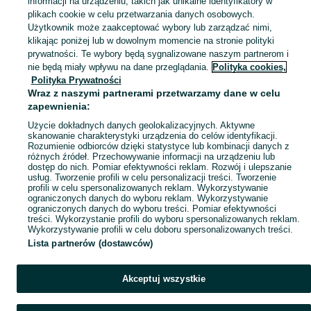
informacji na urządzeniu, takich jak unikalne identyfikatory w
plikach cookie w celu przetwarzania danych osobowych.
Skorzystaj z największego serwisu ogłoszeniowego - Mazowszany i okolice! Kupuj to, czego pragniesz i sprzedawaj to, czego już nie potrzebujesz!
Zobacz Więc
Użytkownik może zaakceptować wybory lub zarządzać nimi,
klikając poniżej lub w dowolnym momencie na stronie polityki
prywatności. Te wybory będą sygnalizowane naszym partnerom i
Mapa kategorii
nie będą miały wpływu na dane przeglądania.
Polityka cookies,
Mapa miejscowości
Polityka Prywatności
Wraz z naszymi partnerami przetwarzamy dane w celu
Mapa ministron
zapewnienia:
Popularne wyszukiwania
Użycie dokładnych danych geolokalizacyjnych. Aktywne
skanowanie charakterystyki urządzenia do celów identyfikacji.
Rozumienie odbiorców dzięki statystyce lub kombinacji danych z
różnych źródeł. Przechowywanie informacji na urządzeniu lub
dostęp do nich. Pomiar efektywności reklam. Rozwój i ulepszanie
usług. Tworzenie profili w celu personalizacji treści. Tworzenie
profili w celu spersonalizowanych reklam. Wykorzystywanie
ograniczonych danych do wyboru reklam. Wykorzystywanie
ograniczonych danych do wyboru treści. Pomiar efektywności
treści. Wykorzystanie profili do wyboru spersonalizowanych reklam.
Wykorzystywanie profili w celu doboru spersonalizowanych treści.
Lista partnerów (dostawców)
Akceptuj wszystkie