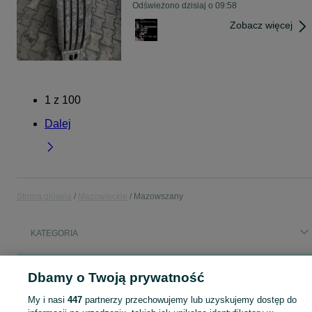
Odświeżono dzisiaj o 09:58
Zobacz więcej
1
z
100
Dalej
Strona główna
Mazowieckie
Mazowszany
KATEGORIA
Popularne wyszukiwania
Dbamy o Twoją prywatność
toyo
blat dębowy
245 75 16
samochody osobowe
mieszkanie
My i nasi
447
partnerzy przechowujemy lub uzyskujemy dostęp do