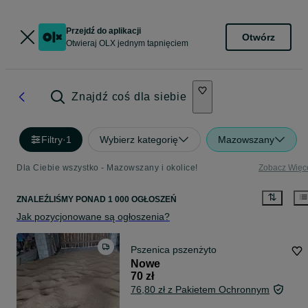
Przejdź do aplikacji
Otwórz
Otwieraj OLX jednym tapnięciem
Znajdź coś dla siebie
Filtry
·
1
Wybierz kategorię
Mazowszany
Dla Ciebie wszystko - Mazowszany i okolice!
Zobacz Więc
ZNALEŹLIŚMY
PONAD
1 000 OGŁOSZEŃ
Jak pozycjonowane są ogłoszenia?
Pszenica pszenżyto
Nowe
70 zł
76,80 zł z Pakietem Ochronnym