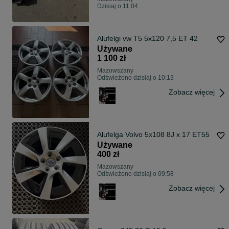
Dzisiaj o 11:04
Alufelgi vw T5 5x120 7,5 ET 42
Używane
1 100 zł
Mazowszany
Odświeżono dzisiaj o 10:13
Zobacz więcej
Alufelga Volvo 5x108 8J x 17 ET55
Używane
400 zł
Mazowszany
Odświeżono dzisiaj o 09:58
Zobacz więcej