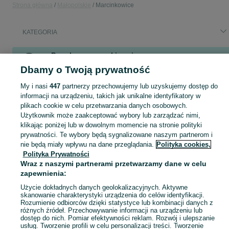
Strona główna
Małopolskie
Marcinkowice
KATEGORIA
Popularne wyszukiwania
Dbamy o Twoją prywatność
toczek kask fouganza
volkswagen touran gen 1
toczek do jazdy konnej fouganza
volkswagen touran 2004
My i nasi
447
partnerzy przechowujemy lub uzyskujemy dostęp do
norze kosiarki 43 cm lewy
informacji na urządzeniu, takich jak unikalne identyfikatory w
plikach cookie w celu przetwarzania danych osobowych.
Użytkownik może zaakceptować wybory lub zarządzać nimi,
Skorzystaj z największego serwisu ogłoszeniowego - Marcinkowice i okolice! Kupuj to, czego pragniesz i sprzedawaj to, czego już nie potrzebujesz!
Zobacz Więc
klikając poniżej lub w dowolnym momencie na stronie polityki
prywatności. Te wybory będą sygnalizowane naszym partnerom i
nie będą miały wpływu na dane przeglądania.
Polityka cookies,
Mapa kategorii
Polityka Prywatności
Mapa miejscowości
Wraz z naszymi partnerami przetwarzamy dane w celu
Mapa ministron
zapewnienia:
Popularne wyszukiwania
Użycie dokładnych danych geolokalizacyjnych. Aktywne
skanowanie charakterystyki urządzenia do celów identyfikacji.
Rozumienie odbiorców dzięki statystyce lub kombinacji danych z
różnych źródeł. Przechowywanie informacji na urządzeniu lub
dostęp do nich. Pomiar efektywności reklam. Rozwój i ulepszanie
usług. Tworzenie profili w celu personalizacji treści. Tworzenie