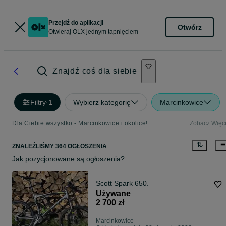
Przejdź do aplikacji
Otwórz
Otwieraj OLX jednym tapnięciem
Znajdź coś dla siebie
Filtry
·
1
Wybierz kategorię
Marcinkowice
Dla Ciebie wszystko - Marcinkowice i okolice!
Zobacz Więc
ZNALEŹLIŚMY 364 OGŁOSZENIA
Jak pozycjonowane są ogłoszenia?
Scott Spark 650.
Używane
2 700 zł
Marcinkowice