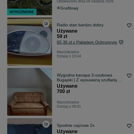
Odświeżono dnia 08 sierpnia 2026
Grafitowy
WYRÓŻNIONE
Radio stan bardzo dobry
Używane
59 zł
65,35 zł z Pakietem Ochronnym
Marcinkowice
Dzisiaj o 10:44
Wygodna kanapa 3-osobowa
Bugajski | Z wysuwaną szufladą na
pościel | Drewno | Nowy Sącz
Używane
700 zł
Marcinkowice
Dzisiaj o 09:01
Spodnie ciążowe 2x
Używane