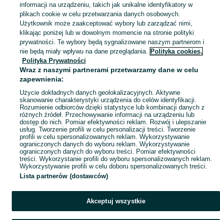
informacji na urządzeniu, takich jak unikalne identyfikatory w
KATEGORIA
plikach cookie w celu przetwarzania danych osobowych.
Użytkownik może zaakceptować wybory lub zarządzać nimi,
klikając poniżej lub w dowolnym momencie na stronie polityki
Skorzystaj z największego serwisu ogłoszeniowego - Marcinkowice i okolice! Kupuj to, czego pragniesz i sprzedawaj to, czego już nie potrzebujesz!
Zobacz Więc
prywatności. Te wybory będą sygnalizowane naszym partnerom i
nie będą miały wpływu na dane przeglądania.
Polityka cookies,
Mapa kategorii
Polityka Prywatności
Mapa miejscowości
Wraz z naszymi partnerami przetwarzamy dane w celu
zapewnienia:
Mapa ministron
Użycie dokładnych danych geolokalizacyjnych. Aktywne
Popularne wyszukiwania
skanowanie charakterystyki urządzenia do celów identyfikacji.
Rozumienie odbiorców dzięki statystyce lub kombinacji danych z
różnych źródeł. Przechowywanie informacji na urządzeniu lub
dostęp do nich. Pomiar efektywności reklam. Rozwój i ulepszanie
usług. Tworzenie profili w celu personalizacji treści. Tworzenie
profili w celu spersonalizowanych reklam. Wykorzystywanie
ograniczonych danych do wyboru reklam. Wykorzystywanie
ograniczonych danych do wyboru treści. Pomiar efektywności
treści. Wykorzystanie profili do wyboru spersonalizowanych reklam.
Wykorzystywanie profili w celu doboru spersonalizowanych treści.
Lista partnerów (dostawców)
Akceptuj wszystkie