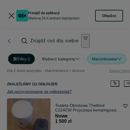
Przejdź do aplikacji
Otwórz
Otwieraj OLX jednym tapnięciem
Znajdź coś dla siebie
Filtry
·
1
Wybierz kategorię
Marcinkowice
Dla Ciebie wszystko - Marcinkowice i okolice!
Zobacz Więc
ZNALEŹLIŚMY 111 OGŁOSZEŃ
Jak pozycjonowane są ogłoszenia?
Toaleta Obrotowa Thetford
C224CW Przyczepa kempingowa
kamper
Nowe
1 500 zł