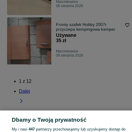
Marcinkowice
08 sierpnia 2026
Fronty szafek Hobby 2007r
przyczepa kempingowa kamper
Używane
35 zł
Marcinkowice
08 sierpnia 2026
1
z
12
Dalej
Dbamy o Twoją prywatność
Strona główna
Świętokrzyskie
Marcinkowice
My i nasi
447
partnerzy przechowujemy lub uzyskujemy dostęp do