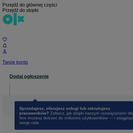
Przejdź do głównej części
Przejdź do stopki
Czat
Twoje konto
Dodaj ogłoszenie
Dla biznesu
opens in a new tab
Sprzedajesz, oferujesz usługi lub rekrutujesz
pracowników?
Zobacz, jak dzięki naszym rozwiązaniom dl
firm możesz dotrzeć do milionów użytkowników — i osiągną
swoje cele.