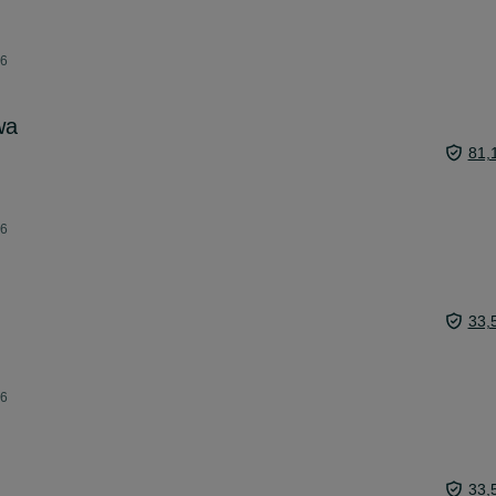
26
wa
81,
26
33,
26
33,