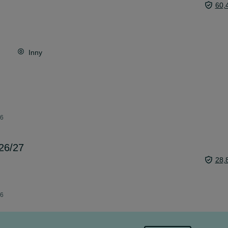
60,
Inny
26
26/27
28,
26