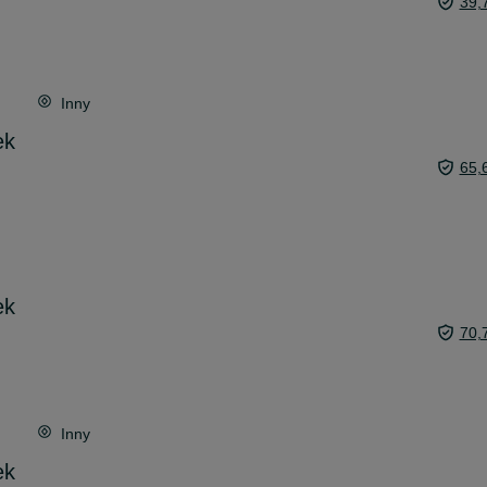
39,
Inny
ek
65,
ek
70,
Inny
ek