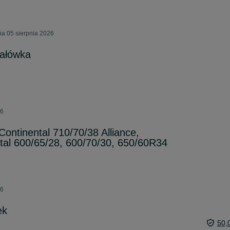
ia 05 sierpnia 2026
jałówka
26
ontinental 710/70/38 Alliance,
ntal 600/65/28, 600/70/30, 650/60R34
26
ek
50,