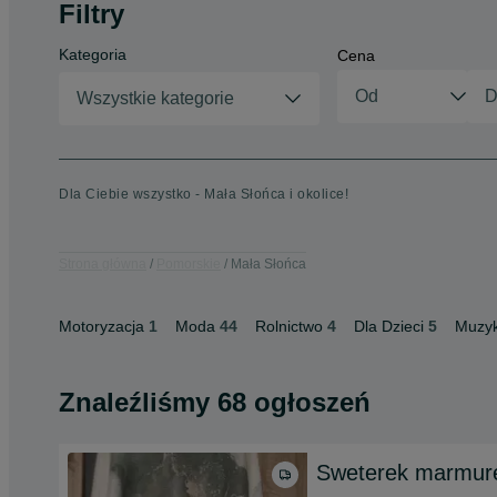
Filtry
Kategoria
Cena
Wszystkie kategorie
Dla Ciebie wszystko - Mała Słońca i okolice!
Strona główna
Pomorskie
Mała Słońca
Motoryzacja
1
Moda
44
Rolnictwo
4
Dla Dzieci
5
Muzyk
Znaleźliśmy 68 ogłoszeń
Sweterek marmur