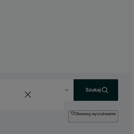
Odległość
+0 km
Szukaj
Obserwuj wyszukiwanie