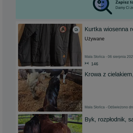
Zapisz 
Damy Ci zn
Kurtka wiosenna 
Używane
Mała Słońca - 06 sierpnia 20
146
Krowa z cielakiem
Mała Słońca - Odświeżono dn
Byk, rozpłodnik, s