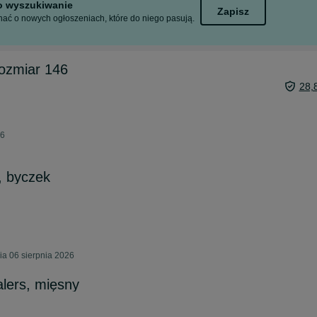
to wyszukiwanie
Zapisz
ać o nowych ogłoszeniach, które do niego pasują.
rozmiar 146
28,
26
, byczek
ia 06 sierpnia 2026
alers, mięsny