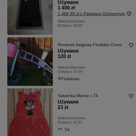
ŁADOWARKA INDUKCYJNA
Używane
GRATIS
1 400 zł
1 468,39 zł z Pakietem Ochronnym
Maksymilianowo
Dzisiaj o 16:48
Rowerek biegowy Firstbike Cross
Używane
120 zł
Maksymilianowo
Dzisiaj o 16:34
Fioletowy
Sukienka Minnie r.74
Używane
23 zł
Maksymilianowo
Dzisiaj o 16:31
74