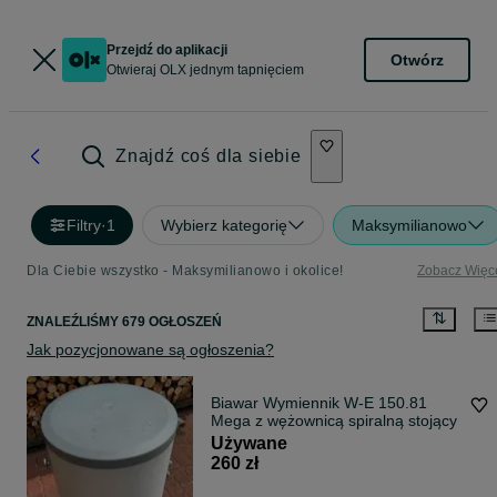
Przejdź do aplikacji
Otwórz
Otwieraj OLX jednym tapnięciem
Znajdź coś dla siebie
Filtry
·
1
Wybierz kategorię
Maksymilianowo
Dla Ciebie wszystko - Maksymilianowo i okolice!
Zobacz Więc
ZNALEŹLIŚMY 679 OGŁOSZEŃ
Jak pozycjonowane są ogłoszenia?
Biawar Wymiennik W-E 150.81
Mega z wężownicą spiralną stojący
Używane
260 zł