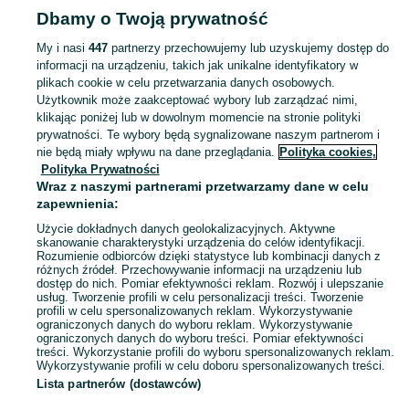
Dbamy o Twoją prywatność
Popularne wyszukiwania
woom go 1
olx
nocleg
rower 26
My i nasi
447
partnerzy przechowujemy lub uzyskujemy dostęp do
informacji na urządzeniu, takich jak unikalne identyfikatory w
plikach cookie w celu przetwarzania danych osobowych.
Skorzystaj z największego serwisu ogłoszeniowego - Maksymilianowo i okolice! Kupuj to, czego pragniesz i sprzedawaj to, czego już nie potrzebujesz!
Zobacz Więc
Użytkownik może zaakceptować wybory lub zarządzać nimi,
klikając poniżej lub w dowolnym momencie na stronie polityki
prywatności. Te wybory będą sygnalizowane naszym partnerom i
Mapa kategorii
nie będą miały wpływu na dane przeglądania.
Polityka cookies,
Mapa miejscowości
Polityka Prywatności
Mapa ministron
Wraz z naszymi partnerami przetwarzamy dane w celu
zapewnienia:
Popularne wyszukiwania
Użycie dokładnych danych geolokalizacyjnych. Aktywne
skanowanie charakterystyki urządzenia do celów identyfikacji.
Rozumienie odbiorców dzięki statystyce lub kombinacji danych z
różnych źródeł. Przechowywanie informacji na urządzeniu lub
dostęp do nich. Pomiar efektywności reklam. Rozwój i ulepszanie
usług. Tworzenie profili w celu personalizacji treści. Tworzenie
profili w celu spersonalizowanych reklam. Wykorzystywanie
ograniczonych danych do wyboru reklam. Wykorzystywanie
ograniczonych danych do wyboru treści. Pomiar efektywności
treści. Wykorzystanie profili do wyboru spersonalizowanych reklam.
Wykorzystywanie profili w celu doboru spersonalizowanych treści.
Lista partnerów (dostawców)