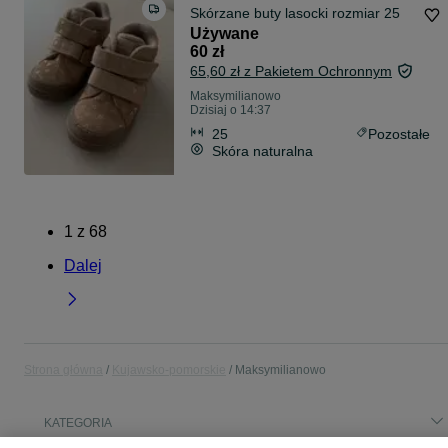
Skórzane buty lasocki rozmiar 25
Używane
60 zł
65,60 zł z Pakietem Ochronnym
Maksymilianowo
Dzisiaj o 14:37
25
Pozostałe
Skóra naturalna
1
z
68
Dalej
Strona główna
Kujawsko-pomorskie
Maksymilianowo
KATEGORIA