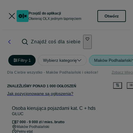
Przejdź do aplikacji
Otwórz
Otwieraj OLX jednym tapnięciem
Znajdź coś dla siebie
Filtry
·
1
Wybierz kategorię
Maków Podhalański
Dla Ciebie wszystko - Maków Podhalański i okolice!
Zobacz Więc
ZNALEŹLIŚMY
PONAD
1 000 OGŁOSZEŃ
Jak pozycjonowane są ogłoszenia?
Osoba kierująca pojazdami kat. C + hds
GŁUC
7 000 - 9 000 zł / mies. brutto
Maków Podhalański
Pełny etat