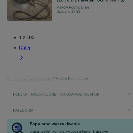
128,78 zł z Pakietem Ochronnym
Maków Podhalański
Dzisiaj o 17:32
1
z
100
Dalej
Strona główna
Małopolskie
Maków Podhalański
POLSKA » MAŁOPOLSKIE » MAKÓW PODHALAŃSKI
KATEGORIA
Popularne wyszukiwania
praca
pellet
komplet wypoczynkowy
kruszywo