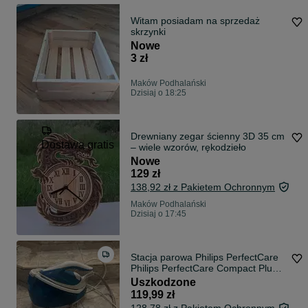
Witam posiadam na sprzedaż
skrzynki
Nowe
3 zł
Maków Podhalański
Dzisiaj o 18:25
Drewniany zegar ścienny 3D 35 cm
Dostawa gratis
– wiele wzorów, rękodzieło
Nowe
129 zł
138,92 zł z Pakietem Ochronnym
Maków Podhalański
Dzisiaj o 17:45
Stacja parowa Philips PerfectCare
Philips PerfectCare Compact Plus
(Model: GC7920/20)
Uszkodzone
119,99 zł