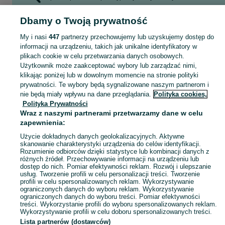
kruszywa piasek
kosiarka
wersalka
wynajem wozidło
Dbamy o Twoją prywatność
Zobacz Więcej
My i nasi
447
partnerzy przechowujemy lub uzyskujemy dostęp do
informacji na urządzeniu, takich jak unikalne identyfikatory w
Skorzystaj z największego serwisu ogłoszeniowego - Maków Podhalański i okolice! Kupuj to, czego pragniesz i sprzedawaj to, czego już nie potrzebujesz!
Zobacz Więc
plikach cookie w celu przetwarzania danych osobowych.
Użytkownik może zaakceptować wybory lub zarządzać nimi,
Mapa kategorii
klikając poniżej lub w dowolnym momencie na stronie polityki
prywatności. Te wybory będą sygnalizowane naszym partnerom i
Mapa miejscowości
nie będą miały wpływu na dane przeglądania.
Polityka cookies,
Mapa ministron
Polityka Prywatności
Wraz z naszymi partnerami przetwarzamy dane w celu
Popularne wyszukiwania
zapewnienia:
Użycie dokładnych danych geolokalizacyjnych. Aktywne
skanowanie charakterystyki urządzenia do celów identyfikacji.
Rozumienie odbiorców dzięki statystyce lub kombinacji danych z
różnych źródeł. Przechowywanie informacji na urządzeniu lub
dostęp do nich. Pomiar efektywności reklam. Rozwój i ulepszanie
usług. Tworzenie profili w celu personalizacji treści. Tworzenie
profili w celu spersonalizowanych reklam. Wykorzystywanie
ograniczonych danych do wyboru reklam. Wykorzystywanie
ograniczonych danych do wyboru treści. Pomiar efektywności
treści. Wykorzystanie profili do wyboru spersonalizowanych reklam.
Wykorzystywanie profili w celu doboru spersonalizowanych treści.
Lista partnerów (dostawców)