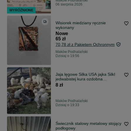
Maków Podhalański
06 sierpnia 2026
WYRÓŻNIONE
Wisiorek miedziany ręcznie
wykonany
Nowe
65 zł
70,78 zł z Pakietem Ochronnym
Maków Podhalański
Dzisiaj o 19:56
Jaja lęgowe Silka USA jajka SilkI
jedwabistej kura ozdobna
jedwabista lokowana satynowa jaja
8 zł
silek
Maków Podhalański
Dzisiaj o 19:33
Świecznik stalowy metalowy stojący
podłogowy