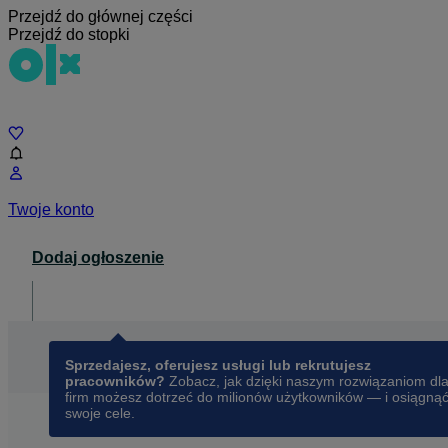
Przejdź do głównej części
Przejdź do stopki
Czat
Twoje konto
Dodaj ogłoszenie
Dla biznesu
opens in a new tab
Sprzedajesz, oferujesz usługi lub rekrutujesz
pracowników?
Zobacz, jak dzięki naszym rozwiązaniom dl
firm możesz dotrzeć do milionów użytkowników — i osiągną
swoje cele.