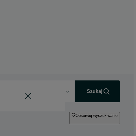
Odległość
+0 km
Szukaj
Obserwuj wyszukiwanie