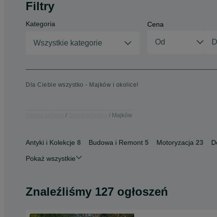
Filtry
Kategoria
Cena
Wszystkie kategorie
Dla Ciebie wszystko - Majków i okolice!
Strona główna
Świętokrzyskie
Majków
Antyki i Kolekcje
8
Budowa i Remont
5
Motoryzacja
23
D
Pokaż wszystkie
Znaleźliśmy 127 ogłoszeń