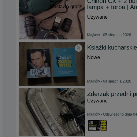
Chinon CX + 2 ob
lampa + torba | A
Dostawa gratis
Używane
Majków - 05 sierpnia 2026
Książki kucharskie
Nowe
Majków - 04 sierpnia 2026
Zderzak przedni p
Używane
Majków - Odświeżono dnia 04