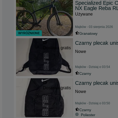
Specialized Epic
NX Eagle Reba RL
Używane
Majków - 03 sierpnia 2026
WYRÓŻNIONE
Granatowy
Czarny plecak unis
Dostawa gratis
Nowe
Majków - Dzisiaj o 03:54
Czarny
Czarny plecak unis
Dostawa gratis
Nowe
Majków - Dzisiaj o 03:50
Czarny
Poliester