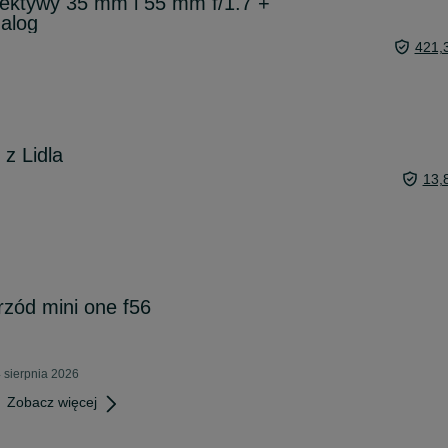
iektywy 35 mm i 55 mm f/1.7 +
nalog
421,
 z Lidla
13,
rzód mini one f56
 sierpnia 2026
Zobacz więcej