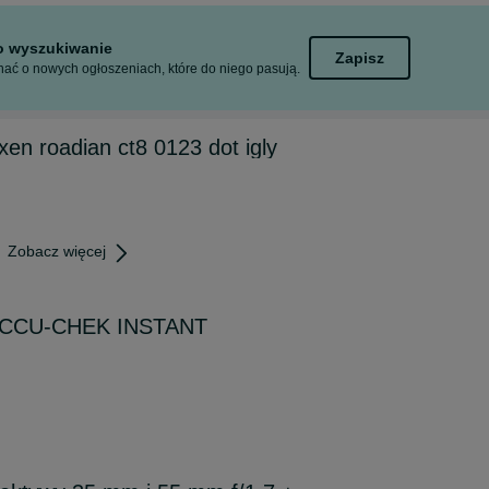
to wyszukiwanie
Zapisz
ać o nowych ogłoszeniach, które do niego pasują.
xen roadian ct8 0123 dot igly
Zobacz więcej
 ACCU-CHEK INSTANT