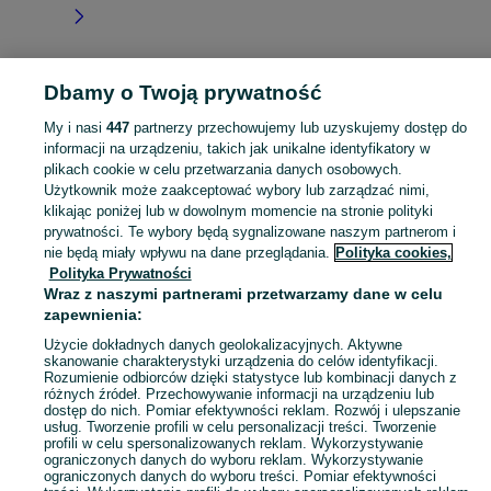
Dbamy o Twoją prywatność
Strona główna
Dolnośląskie
Lubomin
My i nasi
447
partnerzy przechowujemy lub uzyskujemy dostęp do
informacji na urządzeniu, takich jak unikalne identyfikatory w
KATEGORIA
plikach cookie w celu przetwarzania danych osobowych.
Użytkownik może zaakceptować wybory lub zarządzać nimi,
Skorzystaj z największego serwisu ogłoszeniowego - Lubomin i okolice! Kupuj to, czego pragniesz i sprzedawaj to, czego już nie potrzebujesz!
Zobacz Więc
klikając poniżej lub w dowolnym momencie na stronie polityki
prywatności. Te wybory będą sygnalizowane naszym partnerom i
nie będą miały wpływu na dane przeglądania.
Polityka cookies,
Mapa kategorii
Polityka Prywatności
Mapa miejscowości
Wraz z naszymi partnerami przetwarzamy dane w celu
zapewnienia:
Mapa ministron
Popularne wyszukiwania
Użycie dokładnych danych geolokalizacyjnych. Aktywne
skanowanie charakterystyki urządzenia do celów identyfikacji.
Rozumienie odbiorców dzięki statystyce lub kombinacji danych z
różnych źródeł. Przechowywanie informacji na urządzeniu lub
dostęp do nich. Pomiar efektywności reklam. Rozwój i ulepszanie
usług. Tworzenie profili w celu personalizacji treści. Tworzenie
profili w celu spersonalizowanych reklam. Wykorzystywanie
ograniczonych danych do wyboru reklam. Wykorzystywanie
ograniczonych danych do wyboru treści. Pomiar efektywności