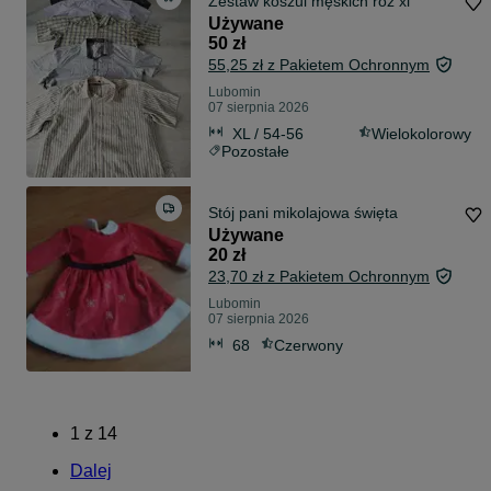
Zestaw koszul męskich roz xl
Używane
50 zł
55,25 zł z Pakietem Ochronnym
Lubomin
07 sierpnia 2026
XL / 54-56
Wielokolorowy
Pozostałe
Stój pani mikolajowa święta
Używane
20 zł
23,70 zł z Pakietem Ochronnym
Lubomin
07 sierpnia 2026
68
Czerwony
1
z
14
Dalej