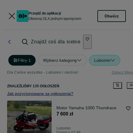
Przejdź do aplikacji
Otwórz
Otwieraj OLX jednym tapnięciem
Znajdź coś dla siebie
Filtry
·
1
Wybierz kategorię
Lubomin
Dla Ciebie wszystko - Lubomin i okolice!
Zobacz Więc
ZNALEŹLIŚMY 135 OGŁOSZEŃ
Jak pozycjonowane są ogłoszenia?
Motor Yamaha 1000 Thundrace
7 600 zł
Lubomin
Dzisiaj o 07:49