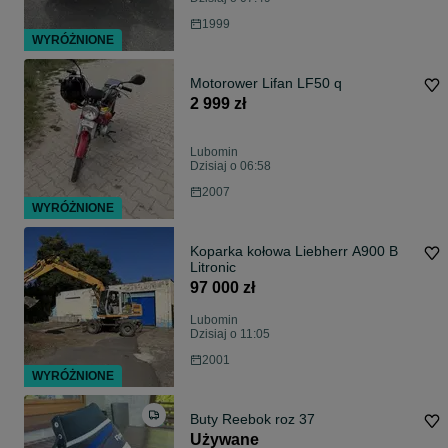
1999
WYRÓŻNIONE
Motorower Lifan LF50 q
2 999 zł
Lubomin
Dzisiaj o 06:58
2007
WYRÓŻNIONE
Koparka kołowa Liebherr A900 B
Litronic
97 000 zł
Lubomin
Dzisiaj o 11:05
2001
WYRÓŻNIONE
Buty Reebok roz 37
Używane