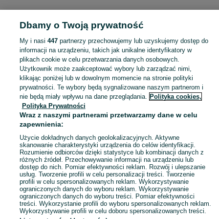
KATEGORIA
Dbamy o Twoją prywatność
Popularne wyszukiwania
My i nasi
447
partnerzy przechowujemy lub uzyskujemy dostęp do
piaggio mp3
gry ps 4
informacji na urządzeniu, takich jak unikalne identyfikatory w
plikach cookie w celu przetwarzania danych osobowych.
Użytkownik może zaakceptować wybory lub zarządzać nimi,
Skorzystaj z największego serwisu ogłoszeniowego - Lubieszów i okolice! Kupuj to, czego pragniesz i sprzedawaj to, czego już nie potrzebujesz!
Zobacz Więc
klikając poniżej lub w dowolnym momencie na stronie polityki
prywatności. Te wybory będą sygnalizowane naszym partnerom i
nie będą miały wpływu na dane przeglądania.
Polityka cookies,
Mapa kategorii
Polityka Prywatności
Mapa miejscowości
Wraz z naszymi partnerami przetwarzamy dane w celu
zapewnienia:
Mapa ministron
Popularne wyszukiwania
Użycie dokładnych danych geolokalizacyjnych. Aktywne
skanowanie charakterystyki urządzenia do celów identyfikacji.
Rozumienie odbiorców dzięki statystyce lub kombinacji danych z
różnych źródeł. Przechowywanie informacji na urządzeniu lub
dostęp do nich. Pomiar efektywności reklam. Rozwój i ulepszanie
usług. Tworzenie profili w celu personalizacji treści. Tworzenie
profili w celu spersonalizowanych reklam. Wykorzystywanie
ograniczonych danych do wyboru reklam. Wykorzystywanie
ograniczonych danych do wyboru treści. Pomiar efektywności
treści. Wykorzystanie profili do wyboru spersonalizowanych reklam.
Wykorzystywanie profili w celu doboru spersonalizowanych treści.