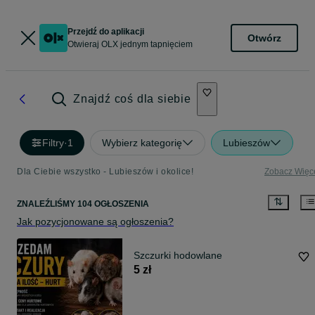
Przejdź do aplikacji
Otwórz
Otwieraj OLX jednym tapnięciem
Znajdź coś dla siebie
Filtry
·
1
Wybierz kategorię
Lubieszów
Dla Ciebie wszystko - Lubieszów i okolice!
Zobacz Więc
ZNALEŹLIŚMY 104 OGŁOSZENIA
Jak pozycjonowane są ogłoszenia?
Szczurki hodowlane
5 zł