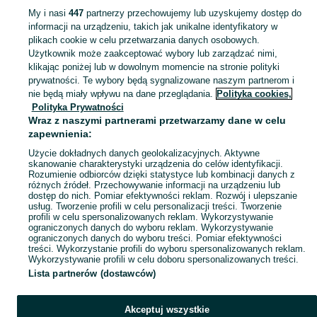
My i nasi
447
partnerzy przechowujemy lub uzyskujemy dostęp do
informacji na urządzeniu, takich jak unikalne identyfikatory w
KATEGORIA
plikach cookie w celu przetwarzania danych osobowych.
Użytkownik może zaakceptować wybory lub zarządzać nimi,
klikając poniżej lub w dowolnym momencie na stronie polityki
Skorzystaj z największego serwisu ogłoszeniowego - Lubiatów i okolice! Kupuj to, czego pragniesz i sprzedawaj to, czego już nie potrzebujesz!
Zobacz Więc
prywatności. Te wybory będą sygnalizowane naszym partnerom i
nie będą miały wpływu na dane przeglądania.
Polityka cookies,
Mapa kategorii
Polityka Prywatności
Mapa miejscowości
Wraz z naszymi partnerami przetwarzamy dane w celu
zapewnienia:
Mapa ministron
Użycie dokładnych danych geolokalizacyjnych. Aktywne
Popularne wyszukiwania
skanowanie charakterystyki urządzenia do celów identyfikacji.
Rozumienie odbiorców dzięki statystyce lub kombinacji danych z
różnych źródeł. Przechowywanie informacji na urządzeniu lub
dostęp do nich. Pomiar efektywności reklam. Rozwój i ulepszanie
usług. Tworzenie profili w celu personalizacji treści. Tworzenie
profili w celu spersonalizowanych reklam. Wykorzystywanie
ograniczonych danych do wyboru reklam. Wykorzystywanie
ograniczonych danych do wyboru treści. Pomiar efektywności
treści. Wykorzystanie profili do wyboru spersonalizowanych reklam.
Wykorzystywanie profili w celu doboru spersonalizowanych treści.
Lista partnerów (dostawców)
Akceptuj wszystkie