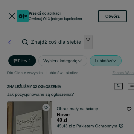
Przejdź do aplikacji
Otwórz
Otwieraj OLX jednym tapnięciem
Znajdź coś dla siebie
Filtry
·
1
Wybierz kategorię
Lubiatów
Dla Ciebie wszystko - Lubiatów i okolice!
Zobacz Więc
ZNALEŹLIŚMY 32 OGŁOSZENIA
Jak pozycjonowane są ogłoszenia?
Obraz mały na ścianę
Nowe
40 zł
45,43 zł z Pakietem Ochronnym