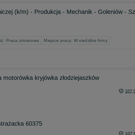
niczej (k/m) - Produkcja - Mechanik - Goleniów - S
ść: Praca zmianowa
Miejsce pracy: W siedzibie firmy
na motorówka kryjówka złodziejaszków
107,
strażacka 60375
107,