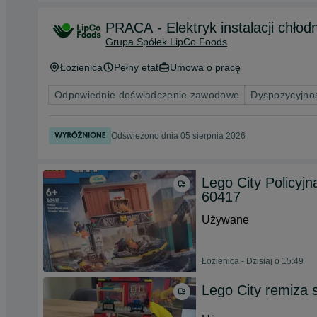
PRACA - Elektryk instalacji chłod
Grupa Spółek LipCo Foods
Łozienica
Pełny etat
Umowa o pracę
Odpowiednie doświadczenie zawodowe
Dyspozycyjno
Odświeżono dnia 05 sierpnia 2026
Lego City Policyj
60417
Używane
Łozienica - Dzisiaj o 15:49
Lego City remiza 