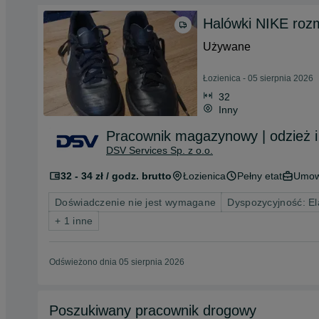
Halówki NIKE roz
Używane
Łozienica - 05 sierpnia 2026
32
Inny
Pracownik magazynowy | odzież i a
DSV Services Sp. z o.o.
32 - 34 zł / godz. brutto
Łozienica
Pełny etat
Umow
Doświadczenie nie jest wymagane
Dyspozycyjność: El
+ 1 inne
Odświeżono dnia 05 sierpnia 2026
Poszukiwany pracownik drogowy