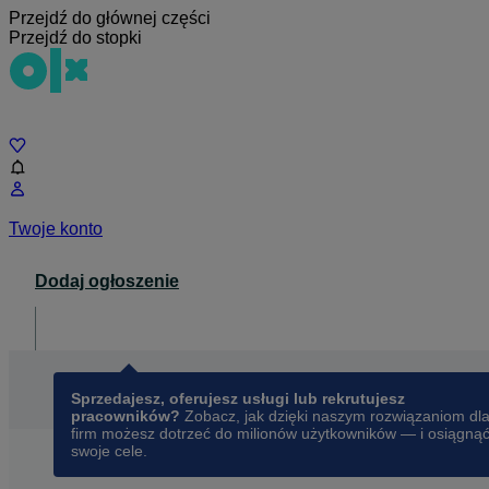
Przejdź do głównej części
Przejdź do stopki
Czat
Twoje konto
Dodaj ogłoszenie
Dla biznesu
opens in a new tab
Sprzedajesz, oferujesz usługi lub rekrutujesz
pracowników?
Zobacz, jak dzięki naszym rozwiązaniom dl
firm możesz dotrzeć do milionów użytkowników — i osiągną
swoje cele.