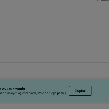
to wyszukiwanie
Zapisz
ać o nowych ogłoszeniach, które do niego pasują.