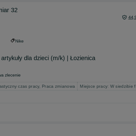
miar 32
44,
Nike
rtykuły dla dzieci (m/k) | Łozienica
a zlecenie
astyczny czas pracy, Praca zmianowa
Miejsce pracy: W siedzibie 