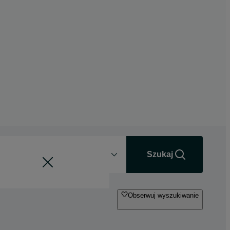
Odległość
+0 km
Szukaj
Obserwuj wyszukiwanie