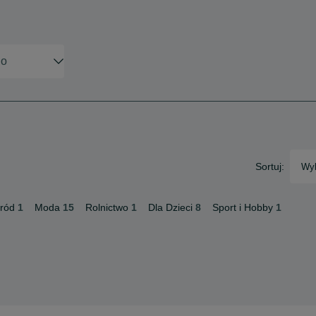
Sortuj:
Wyb
ród
1
Moda
15
Rolnictwo
1
Dla Dzieci
8
Sport i Hobby
1