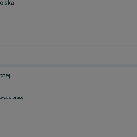
olska
cnej
owa o pracę