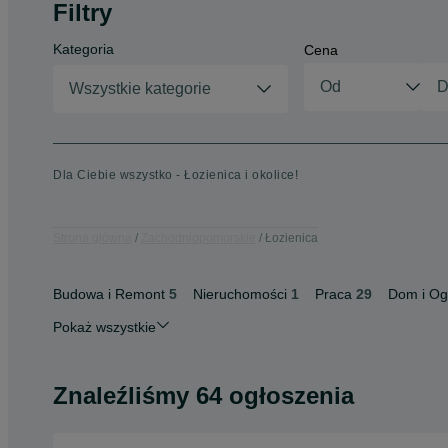
Filtry
Kategoria
Cena
Wszystkie kategorie
Dla Ciebie wszystko - Łozienica i okolice!
Strona główna
Zachodniopomorskie
Łozienica
Budowa i Remont
5
Nieruchomości
1
Praca
29
Dom i Og
Pokaż wszystkie
Znaleźliśmy 64 ogłoszenia