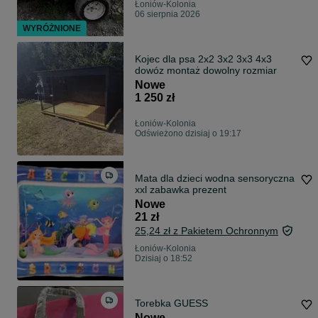
Łoniów-Kolonia
06 sierpnia 2026
WYRÓŻNIONE
Kojec dla psa 2x2 3x2 3x3 4x3
dowóz montaż dowolny rozmiar
Nowe
1 250 zł
Łoniów-Kolonia
Odświeżono dzisiaj o 19:17
Mata dla dzieci wodna sensoryczna
xxl zabawka prezent
Nowe
21 zł
25,24 zł z Pakietem Ochronnym
Łoniów-Kolonia
Dzisiaj o 18:52
Torebka GUESS
Nowe