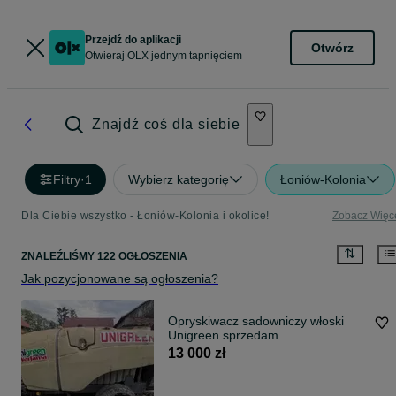
Przejdź do aplikacji
Otwórz
Otwieraj OLX jednym tapnięciem
Znajdź coś dla siebie
Filtry
·
1
Wybierz kategorię
Łoniów-Kolonia
Dla Ciebie wszystko - Łoniów-Kolonia i okolice!
Zobacz Więc
ZNALEŹLIŚMY 122 OGŁOSZENIA
Jak pozycjonowane są ogłoszenia?
Opryskiwacz sadowniczy włoski
Unigreen sprzedam
13 000 zł