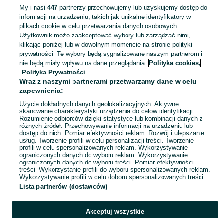
My i nasi
447
partnerzy przechowujemy lub uzyskujemy dostęp do
informacji na urządzeniu, takich jak unikalne identyfikatory w
KATEGORIA
plikach cookie w celu przetwarzania danych osobowych.
Użytkownik może zaakceptować wybory lub zarządzać nimi,
klikając poniżej lub w dowolnym momencie na stronie polityki
Skorzystaj z największego serwisu ogłoszeniowego - Łoniów-Kolonia i okolice! Kupuj to, czego pragniesz i sprzedawaj to, czego już nie potrzebujesz!
Zobacz Więc
prywatności. Te wybory będą sygnalizowane naszym partnerom i
nie będą miały wpływu na dane przeglądania.
Polityka cookies,
Mapa kategorii
Polityka Prywatności
Mapa miejscowości
Wraz z naszymi partnerami przetwarzamy dane w celu
zapewnienia:
Mapa ministron
Użycie dokładnych danych geolokalizacyjnych. Aktywne
Popularne wyszukiwania
skanowanie charakterystyki urządzenia do celów identyfikacji.
Rozumienie odbiorców dzięki statystyce lub kombinacji danych z
różnych źródeł. Przechowywanie informacji na urządzeniu lub
dostęp do nich. Pomiar efektywności reklam. Rozwój i ulepszanie
usług. Tworzenie profili w celu personalizacji treści. Tworzenie
profili w celu spersonalizowanych reklam. Wykorzystywanie
ograniczonych danych do wyboru reklam. Wykorzystywanie
ograniczonych danych do wyboru treści. Pomiar efektywności
treści. Wykorzystanie profili do wyboru spersonalizowanych reklam.
Wykorzystywanie profili w celu doboru spersonalizowanych treści.
Lista partnerów (dostawców)
Akceptuj wszystkie