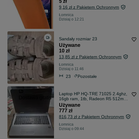
5 zł
9,16 zł z Pakietem Ochronnym
Łomnica
Dzisiaj o 12:21
Sandały rozmiar 23
Używane
10 zł
13,85 zł z Pakietem Ochronnym
Łomnica
Dzisiaj o 11:46
23
Pozostałe
Laptop HP HQ-TRE 71025 2.4ghz,
Dostawa gratis
16gb ram, 1tb, Radeon R5 512mb
+ Radeon R7 M340
Używane
777 zł
816,73 zł z Pakietem Ochronnym
Łomnica
Dzisiaj o 09:44