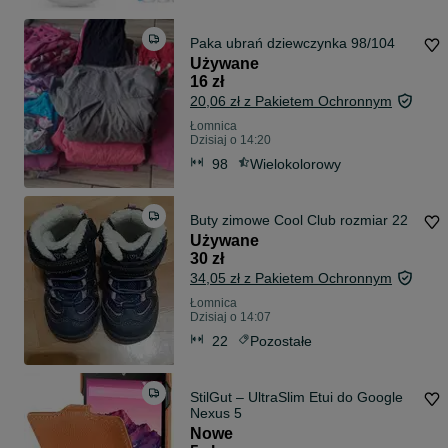
Paka ubrań dziewczynka 98/104
Używane
16 zł
20,06 zł z Pakietem Ochronnym
Łomnica
Dzisiaj o 14:20
98
Wielokolorowy
Buty zimowe Cool Club rozmiar 22
Używane
30 zł
34,05 zł z Pakietem Ochronnym
Łomnica
Dzisiaj o 14:07
22
Pozostałe
StilGut – UltraSlim Etui do Google
Nexus 5
Nowe