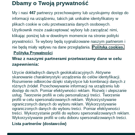
Dbamy o Twoją prywatność
Popularne wyszukiwania
praca jeleniogórska
dom
ford mondeo
pellet
My i nasi
447
partnerzy przechowujemy lub uzyskujemy dostęp do
informacji na urządzeniu, takich jak unikalne identyfikatory w
plikach cookie w celu przetwarzania danych osobowych.
Skorzystaj z największego serwisu ogłoszeniowego - Łomnica i okolice! Kupuj to, czego pragniesz i sprzedawaj to, czego już nie potrzebujesz!
Zobacz Więc
Użytkownik może zaakceptować wybory lub zarządzać nimi,
klikając poniżej lub w dowolnym momencie na stronie polityki
prywatności. Te wybory będą sygnalizowane naszym partnerom i
Mapa kategorii
nie będą miały wpływu na dane przeglądania.
Polityka cookies,
Mapa miejscowości
Polityka Prywatności
Wraz z naszymi partnerami przetwarzamy dane w celu
Mapa ministron
zapewnienia:
Popularne wyszukiwania
Użycie dokładnych danych geolokalizacyjnych. Aktywne
skanowanie charakterystyki urządzenia do celów identyfikacji.
Rozumienie odbiorców dzięki statystyce lub kombinacji danych z
różnych źródeł. Przechowywanie informacji na urządzeniu lub
dostęp do nich. Pomiar efektywności reklam. Rozwój i ulepszanie
usług. Tworzenie profili w celu personalizacji treści. Tworzenie
profili w celu spersonalizowanych reklam. Wykorzystywanie
ograniczonych danych do wyboru reklam. Wykorzystywanie
ograniczonych danych do wyboru treści. Pomiar efektywności
treści. Wykorzystanie profili do wyboru spersonalizowanych reklam.
Wykorzystywanie profili w celu doboru spersonalizowanych treści.
Lista partnerów (dostawców)