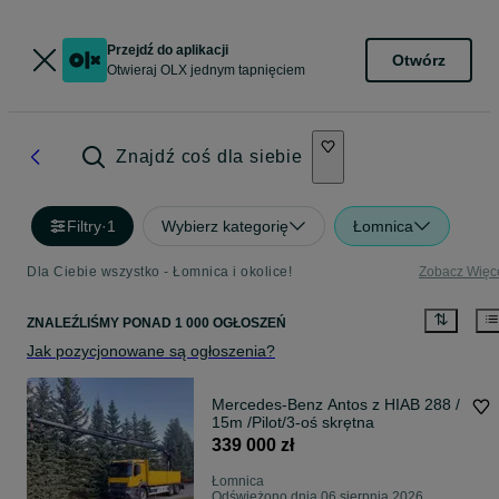
Przejdź do aplikacji
Otwórz
Otwieraj OLX jednym tapnięciem
Znajdź coś dla siebie
Filtry
·
1
Wybierz kategorię
Łomnica
Dla Ciebie wszystko - Łomnica i okolice!
Zobacz Więc
ZNALEŹLIŚMY
PONAD
1 000 OGŁOSZEŃ
Jak pozycjonowane są ogłoszenia?
Mercedes-Benz Antos z HIAB 288 /
15m /Pilot/3-oś skrętna
339 000 zł
Łomnica
Odświeżono dnia 06 sierpnia 2026