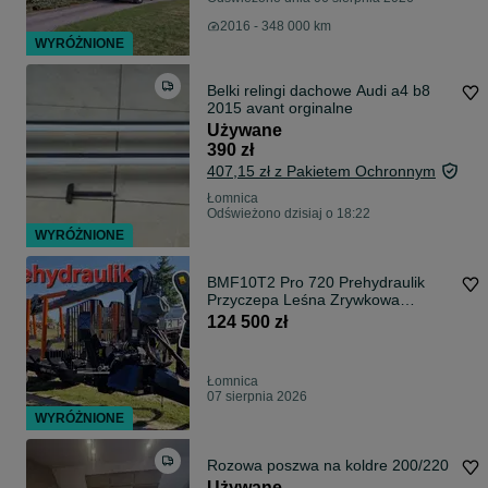
2016 - 348 000 km
WYRÓŻNIONE
Belki relingi dachowe Audi a4 b8
2015 avant orginalne
Używane
390 zł
407,15 zł z Pakietem Ochronnym
Łomnica
Odświeżono dzisiaj o 18:22
WYRÓŻNIONE
BMF10T2 Pro 720 Prehydraulik
Przyczepa Leśna Zrywkowa
Chłodnica Oleju
124 500 zł
Łomnica
07 sierpnia 2026
WYRÓŻNIONE
Rozowa poszwa na koldre 200/220
Używane