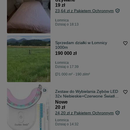
19 zł
23,64 zł z Pakietem Ochronnym
Łomnica
Dzisiaj o 18:13
Sprzedam działki w Łomnicy
1000m
190 000 zł
Łomnica
Dzisiaj o 17:39
1 000 m² - 190 zł/m²
Zestaw do Wybielania Zębów LED
32x Niebieskie+Czerwone Światło
12% PAP
Nowe
20 zł
24,20 zł z Pakietem Ochronnym
Łomnica
Dzisiaj o 14:32