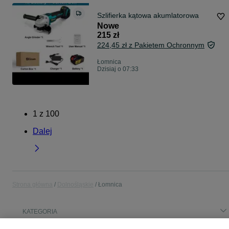
Szlifierka kątowa akumlatorowa
Nowe
215 zł
224,45 zł z Pakietem Ochronnym
Łomnica
Dzisiaj o 07:33
1
z
100
Dalej
Strona główna
Dolnośląskie
Łomnica
KATEGORIA