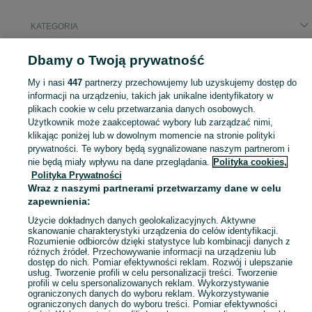
KATEGORIA
Popularne wyszukiwania
Dbamy o Twoją prywatność
stół
iphone 15
My i nasi
447
partnerzy przechowujemy lub uzyskujemy dostęp do
informacji na urządzeniu, takich jak unikalne identyfikatory w
plikach cookie w celu przetwarzania danych osobowych.
Skorzystaj z największego serwisu ogłoszeniowego - Łódź i okolice! Kupuj to, czego pragniesz i sprzedawaj to, czego już nie potrzebujesz!
Zobacz Więc
Użytkownik może zaakceptować wybory lub zarządzać nimi,
klikając poniżej lub w dowolnym momencie na stronie polityki
prywatności. Te wybory będą sygnalizowane naszym partnerom i
Mapa kategorii
nie będą miały wpływu na dane przeglądania.
Polityka cookies,
Mapa miejscowości
Polityka Prywatności
Mapa ministron
Wraz z naszymi partnerami przetwarzamy dane w celu
zapewnienia:
Popularne wyszukiwania
Użycie dokładnych danych geolokalizacyjnych. Aktywne
skanowanie charakterystyki urządzenia do celów identyfikacji.
Rozumienie odbiorców dzięki statystyce lub kombinacji danych z
różnych źródeł. Przechowywanie informacji na urządzeniu lub
dostęp do nich. Pomiar efektywności reklam. Rozwój i ulepszanie
usług. Tworzenie profili w celu personalizacji treści. Tworzenie
profili w celu spersonalizowanych reklam. Wykorzystywanie
ograniczonych danych do wyboru reklam. Wykorzystywanie
ograniczonych danych do wyboru treści. Pomiar efektywności