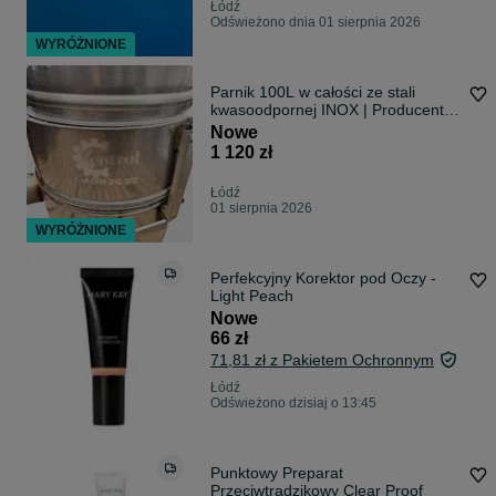
Łódź
Odświeżono dnia 01 sierpnia 2026
WYRÓŻNIONE
Parnik 100L w całości ze stali
kwasoodpornej INOX | Producent
PL
Nowe
1 120 zł
Łódź
01 sierpnia 2026
WYRÓŻNIONE
Perfekcyjny Korektor pod Oczy -
Light Peach
Nowe
66 zł
71,81 zł z Pakietem Ochronnym
Łódź
Odświeżono dzisiaj o 13:45
Punktowy Preparat
Przeciwtrądzikowy Clear Proof