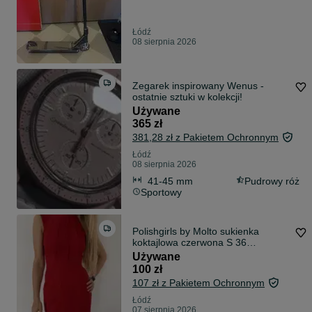
Łódź
08 sierpnia 2026
Zegarek inspirowany Wenus -
ostatnie sztuki w kolekcji!
Używane
365 zł
381,28 zł z Pakietem Ochronnym
Łódź
08 sierpnia 2026
41-45 mm
Pudrowy róż
Sportowy
Polishgirls by Molto sukienka
koktajlowa czerwona S 36
wieczorowa
Używane
100 zł
107 zł z Pakietem Ochronnym
Łódź
07 sierpnia 2026