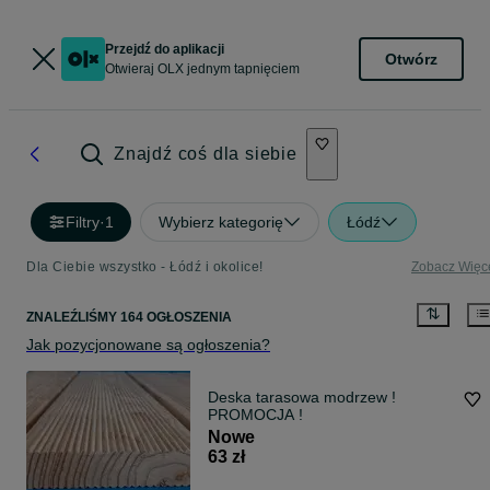
Przejdź do aplikacji
Otwórz
Otwieraj OLX jednym tapnięciem
Znajdź coś dla siebie
Filtry
·
1
Wybierz kategorię
Łódź
Dla Ciebie wszystko - Łódź i okolice!
Zobacz Więc
ZNALEŹLIŚMY 164 OGŁOSZENIA
Jak pozycjonowane są ogłoszenia?
Deska tarasowa modrzew !
PROMOCJA !
Nowe
63 zł