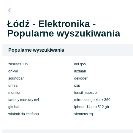
Łódź - Elektronika -
Popularne wyszukiwania
Popularne wyszukiwania
zasilacz 27v
kef q55
onkyo
luxman
soundbar
dekoder
unitra
psp
monitor
tonsil maestro
tannoy mercury m4
mirrors edge xbox 360
gimbal
iphone 14 pro 512 gb
wiatrak do telefonu
siemens eq