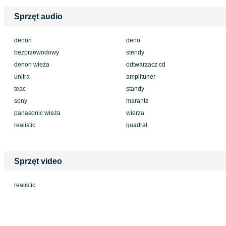
Sprzęt audio
denon
deno
bezprzewodowy
stendy
denon wieża
odtwarzacz cd
unitra
amplituner
teac
standy
sony
marantz
panasonic wieża
wierza
realistic
quadral
Sprzęt video
realistic