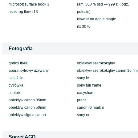
microsoft surface book 3
ram, 500 гб ssd — 999 zł (łódź,
asus rog flow z13
polesie)
klawiatura apple magic
rtx 3070
Fotografia
godox tt600
obiektyw szerokokątny
aparat cyfrowy używany
obiektyw szerokokątny canon 16mm
stelaż tło
sony fe
cyfrówka
sony full frame
coolpix
easyshare
obiektyw canon 85mm
praca
obiektyw canon 50mm
canon r6 mark ii
obiektyw sigma canon
sony rx
Sprzęt AGD