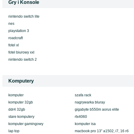
Gry i Konsole
nintendo switch lite
nes
playstation 3
roadcraft
fotel xl
fotel biurowy xxl
nintendo switch 2
Komputery
komputer
szafa rack
komputer 32gb
nagrywarka bluray
ddr4 32gb
gigabyte b550m aorus elite
stare komputery
rtx4060
komputer gamingowy
komputer isa
lap top
macbook pro 13” a1502, i7, 16 гб