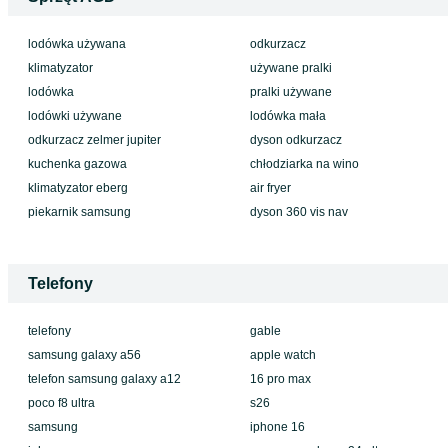
lodówka używana
odkurzacz
klimatyzator
używane pralki
lodówka
pralki używane
lodówki używane
lodówka mała
odkurzacz zelmer jupiter
dyson odkurzacz
kuchenka gazowa
chłodziarka na wino
klimatyzator eberg
air fryer
piekarnik samsung
dyson 360 vis nav
Telefony
telefony
gable
samsung galaxy a56
apple watch
telefon samsung galaxy a12
16 pro max
poco f8 ultra
s26
samsung
iphone 16