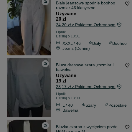
Białe jeansowe spodnie boohoo
rozmiar 46 klasyczne
Używane
20 zł
24,20 zł z Pakietem Ochronnym
Lipnik
Dzisiaj o 13:01
XXXL / 46
Biały
Boohoo
Jeans (Denim)
Bluza dresowa szara ,rozmiar L
bawełna
Używane
19 zł
23,17 zł z Pakietem Ochronnym
Lipnik
Dzisiaj o 13:00
L / 40
Szary
Pozostałe
Bawełna
Bluzka czarna z wycięciem przód
H&M rozmiar M