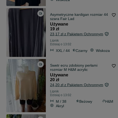
Asymetryczne kardigan rozmiar 44
szara Fair Lad
Używane
19 zł
23,17 zł z Pakietem Ochronnym
Lipnik
Dzisiaj o 13:02
XXL / 44
Czarny
Wiskoza
Swetr ecru zdobiony perłami
rozmiar M H&M acrylic
Używane
20 zł
24,20 zł z Pakietem Ochronnym
Lipnik
Dzisiaj o 13:02
M / 38
Beżowy
H&M
Akryl