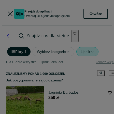
Przejdź do aplikacji
Otwórz
Otwieraj OLX jednym tapnięciem
Znajdź coś dla siebie
Filtry
·
1
Wybierz kategorię
Lipnik
Dla Ciebie wszystko - Lipnik i okolice!
Zobacz Więc
ZNALEŹLIŚMY
PONAD
1 000 OGŁOSZEŃ
Jak pozycjonowane są ogłoszenia?
Jagnięta Barbados
250 zł