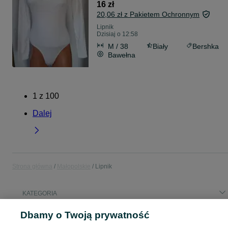
16 zł
20,06 zł z Pakietem Ochronnym
Lipnik
Dzisiaj o 12:58
M / 38
Biały
Bershka
Bawełna
1
z
100
Dalej
Strona główna
Małopolskie
Lipnik
KATEGORIA
Dbamy o Twoją prywatność
Popularne wyszukiwania