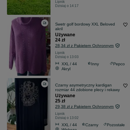
Lipnik
Dzisiaj o 14:17
Swetr golf bordowy XXL Beloved
akril
Używane
24 zł
28,34 zł z Pakietem Ochronnym
Lipnik
Dzisiaj o 13:03
XXL / 44
Inny
Pepco
Akryl
Czarny asymetryczny kardigan
rozmiar 44 zdobione plecy i rekawy
Używane
25 zł
29,38 zł z Pakietem Ochronnym
Lipnik
Dzisiaj o 13:02
XXL / 44
Czarny
Pozostałe
Wiskoza