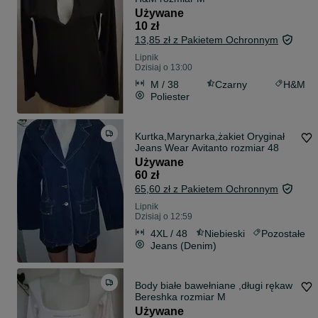
Używane
10 zł
13,85 zł z Pakietem Ochronnym
Lipnik
Dzisiaj o 13:00
M / 38
Czarny
H&M
Poliester
Kurtka,Marynarka,żakiet Oryginał
Jeans Wear Avitanto rozmiar 48
Używane
60 zł
65,60 zł z Pakietem Ochronnym
Lipnik
Dzisiaj o 12:59
4XL / 48
Niebieski
Pozostałe
Jeans (Denim)
Body białe bawełniane ,długi rękaw
Bereshka rozmiar M
Używane