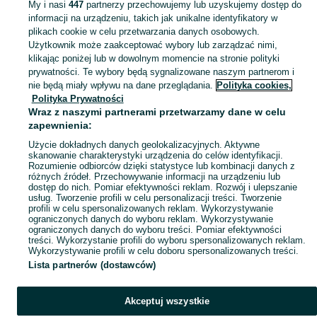
auto
dzialka
My i nasi
447
partnerzy przechowujemy lub uzyskujemy dostęp do
informacji na urządzeniu, takich jak unikalne identyfikatory w
plikach cookie w celu przetwarzania danych osobowych.
Skorzystaj z największego serwisu ogłoszeniowego - Lipnik i okolice! Kupuj to, czego pragniesz i sprzedawaj to, czego już nie potrzebujesz!
Zobacz Więc
Użytkownik może zaakceptować wybory lub zarządzać nimi,
klikając poniżej lub w dowolnym momencie na stronie polityki
prywatności. Te wybory będą sygnalizowane naszym partnerom i
Mapa kategorii
nie będą miały wpływu na dane przeglądania.
Polityka cookies,
Mapa miejscowości
Polityka Prywatności
Wraz z naszymi partnerami przetwarzamy dane w celu
Mapa ministron
zapewnienia:
Popularne wyszukiwania
Użycie dokładnych danych geolokalizacyjnych. Aktywne
skanowanie charakterystyki urządzenia do celów identyfikacji.
Rozumienie odbiorców dzięki statystyce lub kombinacji danych z
różnych źródeł. Przechowywanie informacji na urządzeniu lub
dostęp do nich. Pomiar efektywności reklam. Rozwój i ulepszanie
usług. Tworzenie profili w celu personalizacji treści. Tworzenie
profili w celu spersonalizowanych reklam. Wykorzystywanie
ograniczonych danych do wyboru reklam. Wykorzystywanie
ograniczonych danych do wyboru treści. Pomiar efektywności
treści. Wykorzystanie profili do wyboru spersonalizowanych reklam.
Wykorzystywanie profili w celu doboru spersonalizowanych treści.
Lista partnerów (dostawców)
Akceptuj wszystkie