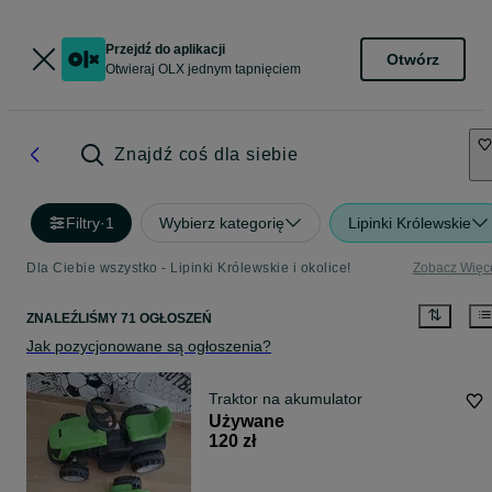
Przejdź do aplikacji
Otwórz
Otwieraj OLX jednym tapnięciem
Znajdź coś dla siebie
Filtry
·
1
Wybierz kategorię
Lipinki Królewskie
Dla Ciebie wszystko - Lipinki Królewskie i okolice!
Zobacz Więc
ZNALEŹLIŚMY 71 OGŁOSZEŃ
Jak pozycjonowane są ogłoszenia?
Traktor na akumulator
Używane
120 zł