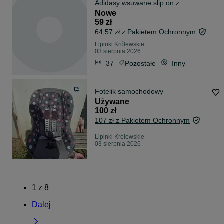
Adidasy wsuwane slip on z
napisem
Nowe
59 zł
64,57 zł z Pakietem Ochronnym
Lipinki Królewskie
03 sierpnia 2026
37
Pozostałe
Inny
Fotelik samochodowy
Używane
100 zł
107 zł z Pakietem Ochronnym
Lipinki Królewskie
03 sierpnia 2026
1
z
8
Dalej