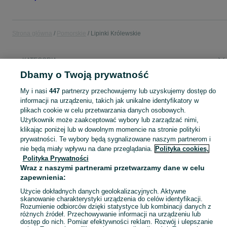
Strona główna
Pomorskie
Lipinki Królewskie
KATEGORIA
Dbamy o Twoją prywatność
Popularne wyszukiwania
My i nasi
447
partnerzy przechowujemy lub uzyskujemy dostęp do
pellet
informacji na urządzeniu, takich jak unikalne identyfikatory w
plikach cookie w celu przetwarzania danych osobowych.
Użytkownik może zaakceptować wybory lub zarządzać nimi,
Skorzystaj z największego serwisu ogłoszeniowego - Lipinki Królewskie i okolice! Kupuj to, czego pragniesz i sprzedawaj to, czego już nie potrzebujesz!
Zobacz Więc
klikając poniżej lub w dowolnym momencie na stronie polityki
prywatności. Te wybory będą sygnalizowane naszym partnerom i
nie będą miały wpływu na dane przeglądania.
Polityka cookies,
Mapa kategorii
Polityka Prywatności
Mapa miejscowości
Wraz z naszymi partnerami przetwarzamy dane w celu
Mapa ministron
zapewnienia:
Popularne wyszukiwania
Użycie dokładnych danych geolokalizacyjnych. Aktywne
skanowanie charakterystyki urządzenia do celów identyfikacji.
Rozumienie odbiorców dzięki statystyce lub kombinacji danych z
różnych źródeł. Przechowywanie informacji na urządzeniu lub
dostęp do nich. Pomiar efektywności reklam. Rozwój i ulepszanie