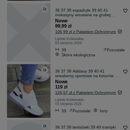
36 37 38 espadryle 39 40 41
mokasyny wsuwane na grubej
podeszwie ażuro
Nowe
99,99 zł
106,99 zł z Pakietem Ochronnym
Lipinki Królewskie
03 sierpnia 2026
39
Pozostałe
Skóra ekologiczna
36 37 38 Adidasy 39 40 41
sneakersy sportowe na koturnie z
wstawkami
Nowe
119 zł
126,67 zł z Pakietem Ochronnym
Lipinki Królewskie
03 sierpnia 2026
39
Pozostałe
Inny
36 37 38 tenisówki 39 40 trampki