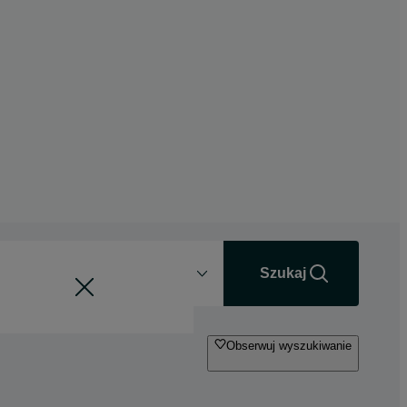
Odległość
+0 km
Szukaj
Obserwuj wyszukiwanie