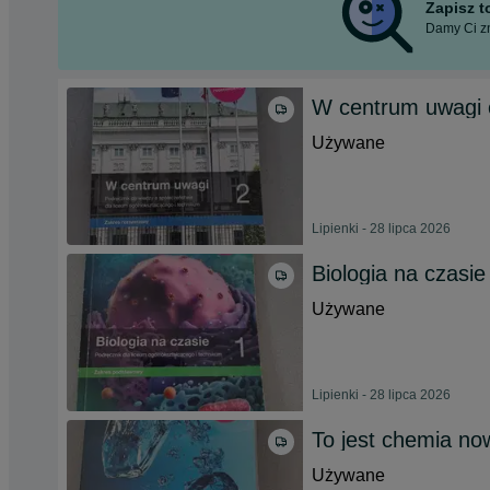
Zapisz 
Damy Ci zn
W centrum uwagi 
Używane
Lipienki - 28 lipca 2026
Biologia na czasi
Używane
Lipienki - 28 lipca 2026
To jest chemia no
Używane