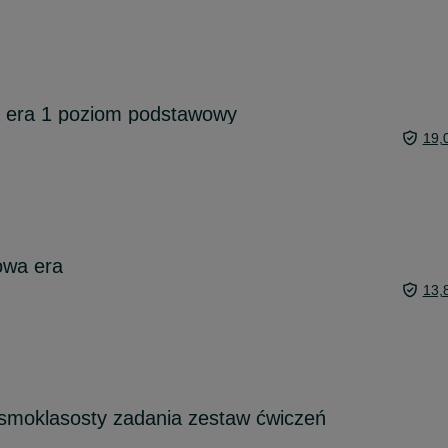
 era 1 poziom podstawowy
19,
owa era
13,
ósmoklasosty zadania zestaw ćwiczeń