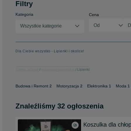
Filtry
Kategoria
Cena
Wszystkie kategorie
Dla Ciebie wszystko - Lipienki i okolice!
Strona główna
Kujawsko-pomorskie
Lipienki
Budowa i Remont
2
Motoryzacja
2
Elektronika
1
Moda
1
Znaleźliśmy 32 ogłoszenia
Koszulka dla chło