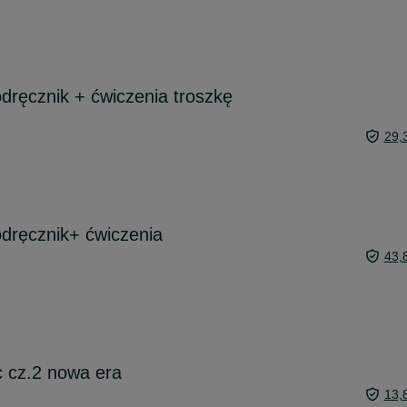
odręcznik + ćwiczenia troszkę
29,
odręcznik+ ćwiczenia
43,
 cz.2 nowa era
13,