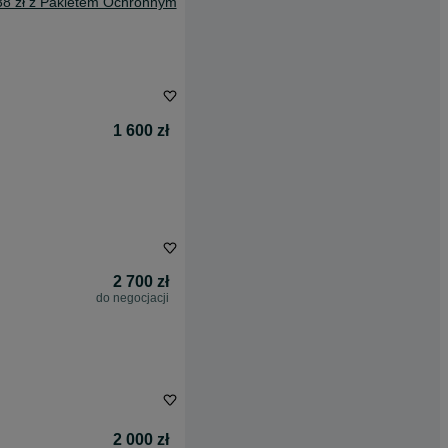
38 zł z Pakietem Ochronnym
1 600 zł
2 700 zł
do negocjacji
2 000 zł