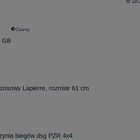
29,
Czarny
8 GB
zosowy Lapierre, rozmiar 61 cm
zynia biegów dsg PZR 4x4