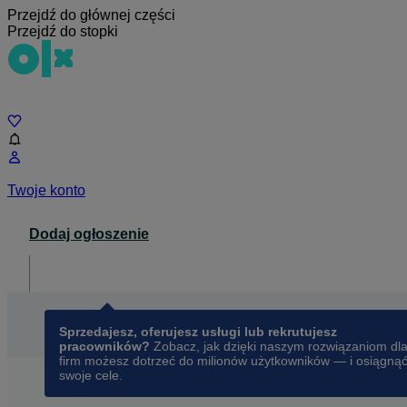
Przejdź do głównej części
Przejdź do stopki
Czat
Twoje konto
Dodaj ogłoszenie
Dla biznesu
opens in a new tab
Sprzedajesz, oferujesz usługi lub rekrutujesz
pracowników?
Zobacz, jak dzięki naszym rozwiązaniom dl
firm możesz dotrzeć do milionów użytkowników — i osiągną
swoje cele.