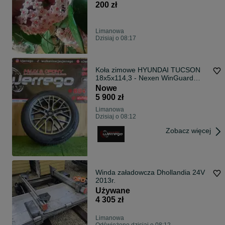
200 zł
Limanowa
Dzisiaj o 08:17
Koła zimowe HYUNDAI TUCSON
18x5x114,3 - Nexen WinGuard
Sport 3 235/55/R18 + TPMS
Nowe
5 900 zł
Limanowa
Dzisiaj o 08:12
Zobacz więcej
Winda załadowcza Dhollandia 24V
2013r.
Używane
4 305 zł
Limanowa