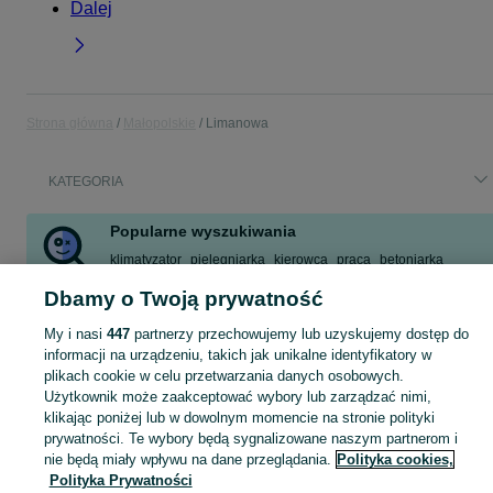
Dalej
Strona główna
Małopolskie
Limanowa
KATEGORIA
Popularne wyszukiwania
klimatyzator
pielęgniarka
kierowca
praca
betoniarka
borówki amerykańskie
nocna
mieszkanie
Dbamy o Twoją prywatność
Zobacz Więcej
My i nasi
447
partnerzy przechowujemy lub uzyskujemy dostęp do
informacji na urządzeniu, takich jak unikalne identyfikatory w
plikach cookie w celu przetwarzania danych osobowych.
Skorzystaj z największego serwisu ogłoszeniowego - Limanowa i okolice! Kupuj to, czego pragniesz i sprzedawaj to, czego już nie potrzebujesz!
Zobacz Więc
Użytkownik może zaakceptować wybory lub zarządzać nimi,
klikając poniżej lub w dowolnym momencie na stronie polityki
Mapa kategorii
prywatności. Te wybory będą sygnalizowane naszym partnerom i
Mapa miejscowości
nie będą miały wpływu na dane przeglądania.
Polityka cookies,
Polityka Prywatności
Mapa ministron