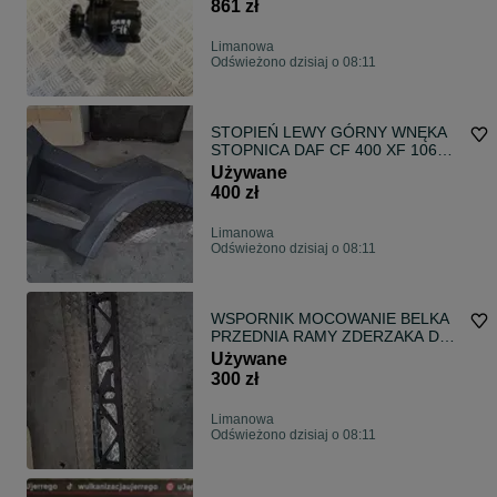
861 zł
Limanowa
Odświeżono dzisiaj o 08:11
STOPIEŃ LEWY GÓRNY WNĘKA
STOPNICA DAF CF 400 XF 106
EURO 6
Używane
400 zł
Limanowa
Odświeżono dzisiaj o 08:11
WSPORNIK MOCOWANIE BELKA
PRZEDNIA RAMY ZDERZAKA DAF
CF 400 XF 106 EURO 6
Używane
300 zł
Limanowa
Odświeżono dzisiaj o 08:11