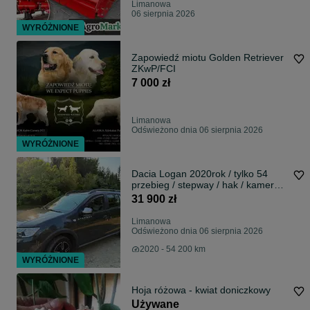
Limanowa
06 sierpnia 2026
WYRÓŻNIONE
Zapowiedź miotu Golden Retriever
ZKwP/FCI
7 000 zł
Limanowa
Odświeżono dnia 06 sierpnia 2026
WYRÓŻNIONE
Dacia Logan 2020rok / tylko 54
przebieg / stepway / hak / kamera
cofania
31 900 zł
Limanowa
Odświeżono dnia 06 sierpnia 2026
2020 - 54 200 km
WYRÓŻNIONE
Hoja różowa - kwiat doniczkowy
Używane