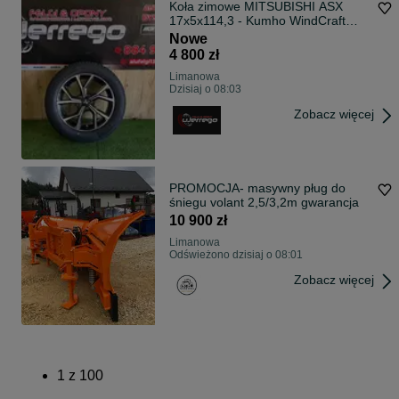
Koła zimowe MITSUBISHI ASX
17x5x114,3 - Kumho WindCraft
WP52+ 215/60/R17 + TPMS
Nowe
4 800 zł
Limanowa
Dzisiaj o 08:03
Zobacz więcej
PROMOCJA- masywny pług do
śniegu volant 2,5/3,2m gwarancja
10 900 zł
Limanowa
Odświeżono dzisiaj o 08:01
Zobacz więcej
1
z
100