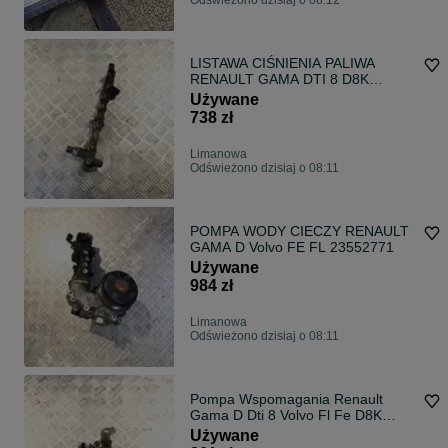
Odświeżono dzisiaj o 08:12
LISTAWA CIŚNIENIA PALIWA
RENAULT GAMA DTI 8 D8K
VOLVO FL
Używane
738 zł
Limanowa
Odświeżono dzisiaj o 08:11
POMPA WODY CIECZY RENAULT
GAMA D Volvo FE FL 23552771
Używane
984 zł
Limanowa
Odświeżono dzisiaj o 08:11
Pompa Wspomagania Renault
Gama D Dti 8 Volvo Fl Fe D8K
7685974607
Używane