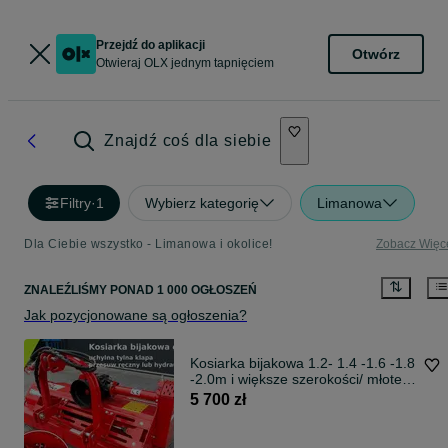
Przejdź do aplikacji
Otwórz
Otwieraj OLX jednym tapnięciem
Znajdź coś dla siebie
Filtry
·
1
Wybierz kategorię
Limanowa
Dla Ciebie wszystko - Limanowa i okolice!
Zobacz Więc
ZNALEŹLIŚMY
PONAD
1 000 OGŁOSZEŃ
Jak pozycjonowane są ogłoszenia?
Kosiarka bijakowa 1.2- 1.4 -1.6 -1.8
-2.0m i większe szerokości/ młotek
700g mulczer Lisicki -PROMOCJA!
5 700 zł
Dostawa całe PL --RATY-- 280cm
młotek 1200g