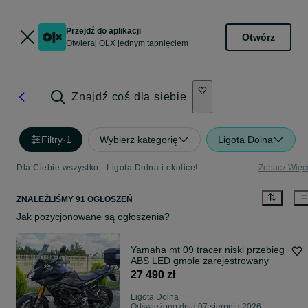
Przejdź do aplikacji
Otwórz
Otwieraj OLX jednym tapnięciem
Znajdź coś dla siebie
Filtry
·
1
Wybierz kategorię
Ligota Dolna
Dla Ciebie wszystko - Ligota Dolna i okolice!
Zobacz Więc
ZNALEŹLIŚMY 91 OGŁOSZEŃ
Jak pozycjonowane są ogłoszenia?
Yamaha mt 09 tracer niski przebieg
ABS LED gmole zarejestrowany
27 490 zł
Ligota Dolna
Odświeżono dnia 07 sierpnia 2026