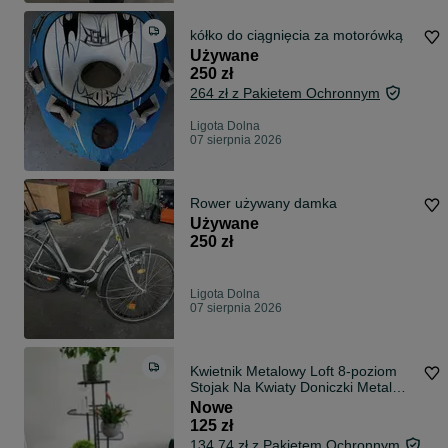
kółko do ciągnięcia za motorówką
Używane
250 zł
264 zł z Pakietem Ochronnym
Ligota Dolna
07 sierpnia 2026
Rower używany damka
Używane
250 zł
Ligota Dolna
07 sierpnia 2026
Kwietnik Metalowy Loft 8-poziom
Stojak Na Kwiaty Doniczki Metal
Czarny
Nowe
125 zł
134,74 zł z Pakietem Ochronnym