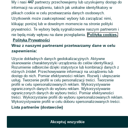
My i nasi
447
partnerzy przechowujemy lub uzyskujemy dostęp do
informacji na urządzeniu, takich jak unikalne identyfikatory w
KATEGORIA
plikach cookie w celu przetwarzania danych osobowych.
Użytkownik może zaakceptować wybory lub zarządzać nimi,
klikając poniżej lub w dowolnym momencie na stronie polityki
Skorzystaj z największego serwisu ogłoszeniowego - Ligota Dolna i okolice! Kupuj to, czego pragniesz i sprzedawaj to, czego już nie potrzebujesz!
Zobacz Więc
prywatności. Te wybory będą sygnalizowane naszym partnerom i
nie będą miały wpływu na dane przeglądania.
Polityka cookies,
Mapa kategorii
Polityka Prywatności
Mapa miejscowości
Wraz z naszymi partnerami przetwarzamy dane w celu
zapewnienia:
Mapa ministron
Użycie dokładnych danych geolokalizacyjnych. Aktywne
Popularne wyszukiwania
skanowanie charakterystyki urządzenia do celów identyfikacji.
Rozumienie odbiorców dzięki statystyce lub kombinacji danych z
różnych źródeł. Przechowywanie informacji na urządzeniu lub
dostęp do nich. Pomiar efektywności reklam. Rozwój i ulepszanie
usług. Tworzenie profili w celu personalizacji treści. Tworzenie
profili w celu spersonalizowanych reklam. Wykorzystywanie
ograniczonych danych do wyboru reklam. Wykorzystywanie
ograniczonych danych do wyboru treści. Pomiar efektywności
treści. Wykorzystanie profili do wyboru spersonalizowanych reklam.
Wykorzystywanie profili w celu doboru spersonalizowanych treści.
Lista partnerów (dostawców)
Akceptuj wszystkie