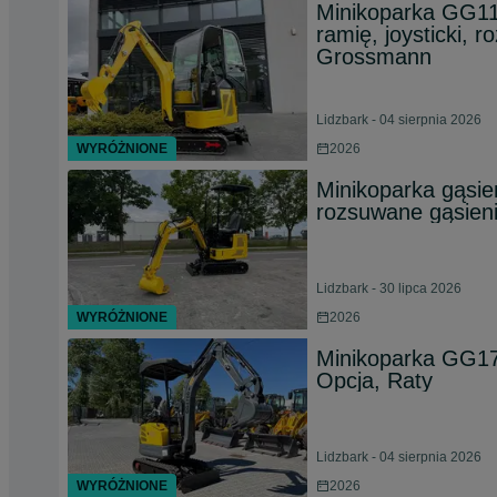
Minikoparka GG110
ramię, joysticki, 
Grossmann
Lidzbark - 04 sierpnia 2026
WYRÓŻNIONE
2026
Minikoparka gąsi
rozsuwane gąsieni
Lidzbark - 30 lipca 2026
WYRÓŻNIONE
2026
Minikoparka GG170
Opcja, Raty
Lidzbark - 04 sierpnia 2026
WYRÓŻNIONE
2026