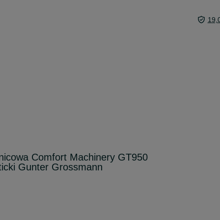
19,
enicowa Comfort Machinery GT950
ticki Gunter Grossmann