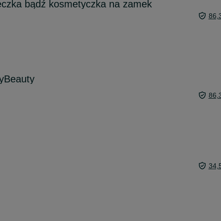
eczka bądź kosmetyczka na zamek
86,
tyBeauty
86,
34,