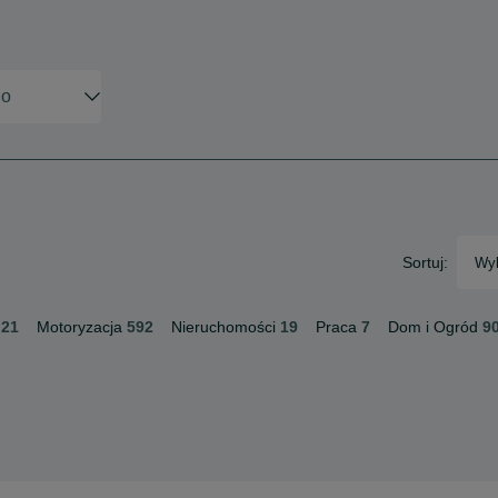
Sortuj:
Wyb
21
Motoryzacja
592
Nieruchomości
19
Praca
7
Dom i Ogród
9