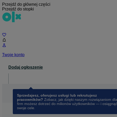
Przejdź do głównej części
Przejdź do stopki
Czat
Twoje konto
Dodaj ogłoszenie
Dla biznesu
opens in a new tab
Sprzedajesz, oferujesz usługi lub rekrutujesz
pracowników?
Zobacz, jak dzięki naszym rozwiązaniom dl
firm możesz dotrzeć do milionów użytkowników — i osiągną
swoje cele.