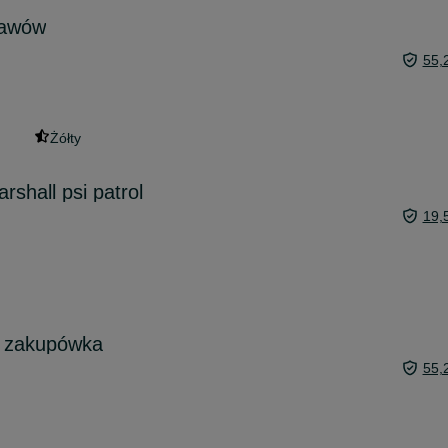
kawów
55,
Żółty
shall psi patrol
19,
, zakupówka
55,