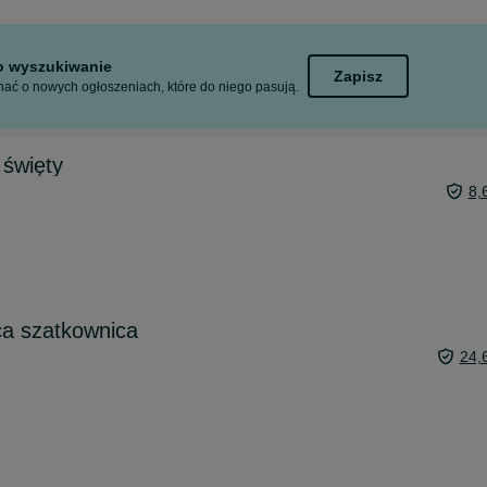
to wyszukiwanie
Zapisz
ać o nowych ogłoszeniach, które do niego pasują.
 święty
8,
ica szatkownica
24,