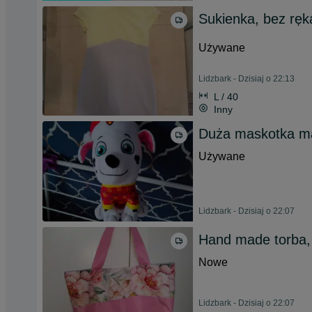
Sukienka, bez rę
Używane
Lidzbark - Dzisiaj o 22:13
L / 40
Inny
Duża maskotka mar
Używane
Lidzbark - Dzisiaj o 22:07
Hand made torba
Nowe
Lidzbark - Dzisiaj o 22:07