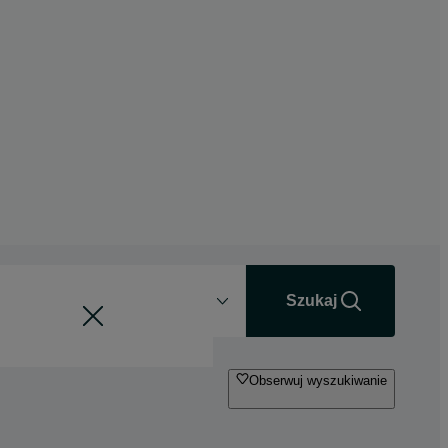
Odległość
+0 km
Szukaj
Obserwuj wyszukiwanie