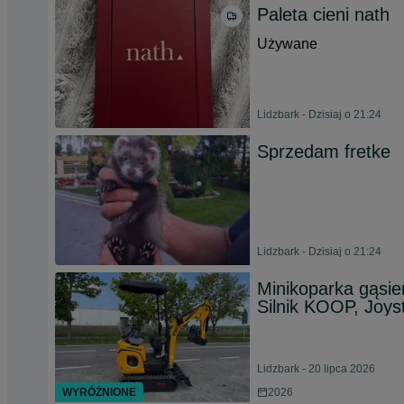
Paleta cieni nath
Używane
Lidzbark - Dzisiaj o 21:24
Sprzedam fretke
Lidzbark - Dzisiaj o 21:24
Minikoparka gąsi
Silnik KOOP, Joys
Lidzbark - 20 lipca 2026
WYRÓŻNIONE
2026