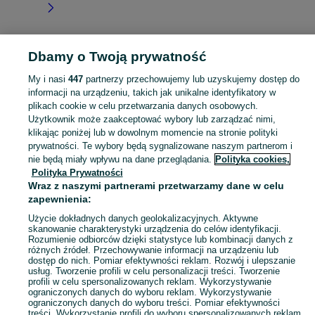
Dbamy o Twoją prywatność
Strona główna
Pomorskie
Łężyce-Rogulewo
My i nasi
447
partnerzy przechowujemy lub uzyskujemy dostęp do
informacji na urządzeniu, takich jak unikalne identyfikatory w
KATEGORIA
plikach cookie w celu przetwarzania danych osobowych.
Użytkownik może zaakceptować wybory lub zarządzać nimi,
Skorzystaj z największego serwisu ogłoszeniowego - Łężyce-Rogulewo i okolice! Kupuj to, czego pragniesz i sprzedawaj to, czego już nie potrzebujesz!
Zobacz Więc
klikając poniżej lub w dowolnym momencie na stronie polityki
prywatności. Te wybory będą sygnalizowane naszym partnerom i
nie będą miały wpływu na dane przeglądania.
Polityka cookies,
Mapa kategorii
Polityka Prywatności
Mapa miejscowości
Wraz z naszymi partnerami przetwarzamy dane w celu
zapewnienia:
Mapa ministron
Popularne wyszukiwania
Użycie dokładnych danych geolokalizacyjnych. Aktywne
skanowanie charakterystyki urządzenia do celów identyfikacji.
Rozumienie odbiorców dzięki statystyce lub kombinacji danych z
różnych źródeł. Przechowywanie informacji na urządzeniu lub
dostęp do nich. Pomiar efektywności reklam. Rozwój i ulepszanie
usług. Tworzenie profili w celu personalizacji treści. Tworzenie
profili w celu spersonalizowanych reklam. Wykorzystywanie
ograniczonych danych do wyboru reklam. Wykorzystywanie
ograniczonych danych do wyboru treści. Pomiar efektywności
treści. Wykorzystanie profili do wyboru spersonalizowanych reklam.