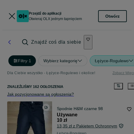
Przejdź do aplikacji
Otwórz
Otwieraj OLX jednym tapnięciem
Znajdź coś dla siebie
Filtry
·
1
Wybierz kategorię
Łężyce-Rogulewo
Dla Ciebie wszystko - Łężyce-Rogulewo i okolice!
Zobacz Więc
ZNALEŹLIŚMY 162 OGŁOSZENIA
Jak pozycjonowane są ogłoszenia?
Spodnie H&M czarne 98
Używane
10 zł
13,35 zł z Pakietem Ochronnym
Łężyce-Rogulewo