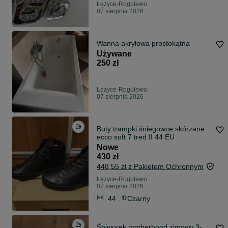
Łężyce-Rogulewo
07 sierpnia 2026
Wanna akrylowa prostokątna
Używane
250 zł
Łężyce-Rogulewo
07 sierpnia 2026
Buty trampki śniegowce skórzane
ecco soft 7 tred II 44 EU
Nowe
430 zł
448,55 zł z Pakietem Ochronnym
Łężyce-Rogulewo
07 sierpnia 2026
44
Czarny
Śpiworek motherhood zimowy 3-