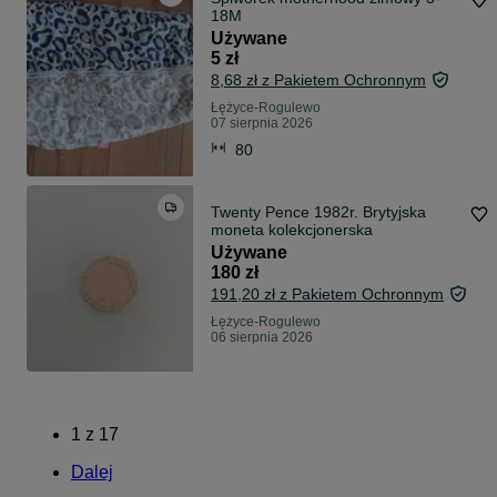
18M
Używane
5 zł
8,68 zł z Pakietem Ochronnym
Łężyce-Rogulewo
07 sierpnia 2026
80
Twenty Pence 1982r. Brytyjska
moneta kolekcjonerska
Używane
180 zł
191,20 zł z Pakietem Ochronnym
Łężyce-Rogulewo
06 sierpnia 2026
1
z
17
Dalej